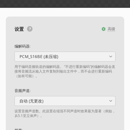
设置
高级
编解码器:
PCM_S16BE (未压缩)
用于编码音频轨道的编解码器。 “不进行重新编码”的编解码器会直
接将音频流从输入文件复制到输出文件中，而不会进行重新编码
（如有可能）。
音频声道:
自动 (无更改)
设置音频声道数。此设置在缩混不同声道时效果最为显著（例如，
从5.1至立体声）。