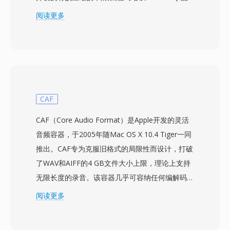
牌进行商业化。该编解码器声称在同等感知质量下
阅读更多
比 MP3 节省 30% 至 35% 的空间 — 一个 96
kbps 的 VQF 文件据称可匹配 128 kbps 的 MP3
— 在 1990 年代末的格式之争中引起了相当大的
关注。TwinVQ 支持 80、96、112、128、160 和
192 kbps 的恒定比特率编码,其底层算法被纳入
MPEG-4 音频标准(ISO/IEC 14496-3)作为定义的
CAF
对象类型之一。尽管技术优势明显,VQF 从未获得
CAF（Core Audio Format）是Apple开发的灵活
广泛普及:编码速度比 MP3 慢,硬件播放器支持稀
音频容器，于2005年随Mac OS X 10.4 Tiger一同
少,且专有授权模式阻碍了第三方开发。2009
推出。CAF专为克服旧格式的局限性而设计，打破
年,FFmpeg 项目逆向工程了 TwinVQ 解码器,为
了WAV和AIFF的4 GB文件大小上限，理论上支持
VLC 和其他开源播放器带来了播放支持。VQF 是
无限长度的录音。该容器几乎可容纳任何编解码器
编解码器历史上一个值得关注的案例 — 技术上雄
——AAC、ALAC、MP3、线性PCM、IMA
阅读更多
心勃勃,却被 MP3 的生态优势和后来 AAC 的崛起
ADPCM等——统一封装在同一个包装中。其基于
所超越。
块的架构可以将音频与丰富的元数据一起存储，包