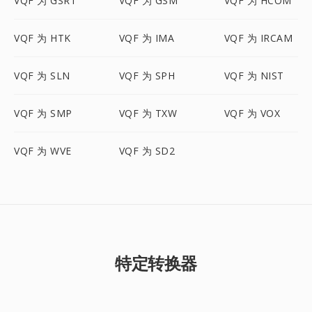
VQF 为 GSRT
VQF 为 GSM
VQF 为 HCOM
VQF 为 HTK
VQF 为 IMA
VQF 为 IRCAM
VQF 为 SLN
VQF 为 SPH
VQF 为 NIST
VQF 为 SMP
VQF 为 TXW
VQF 为 VOX
VQF 为 WVE
VQF 为 SD2
特定转换器