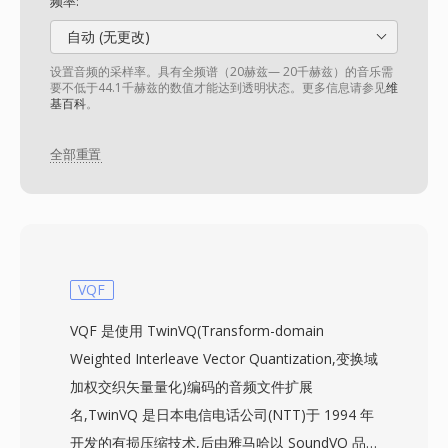
频率:
自动 (无更改)
设置音频的采样率。具有全频谱（20赫兹— 20千赫兹）的音乐需
要不低于44.1千赫兹的数值才能达到透明状态。更多信息请参见
维
基百科
。
全部重置
VQF
VQF 是使用 TwinVQ(Transform-domain
Weighted Interleave Vector Quantization,变换域
加权交织矢量量化)编码的音频文件扩展
名,TwinVQ 是日本电信电话公司(NTT)于 1994 年
开发的有损压缩技术,后由雅马哈以 SoundVQ 品