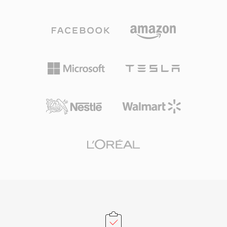
括声道布局、标记区域、注释和MIDI数据。一个
决定性的优势是能够处理超长录音：广播工作者和
现场录音师可以进行数小时的连续录音而不受大小
限制。灵活的编解码器支持是另一个强项，无论内
容是高分辨率24位/192 kHz无损音频还是压缩语
音，同一容器均可胜任。Apple的Core Audio框架
在macOS和iOS上提供原生支持，确保Logic Pro
和Final Cut Pro等专业应用中的低延迟播放。对于
Apple生态系统中同时需要多功能性和可扩展性的
工作流，CAF是一个极为出色的选择。