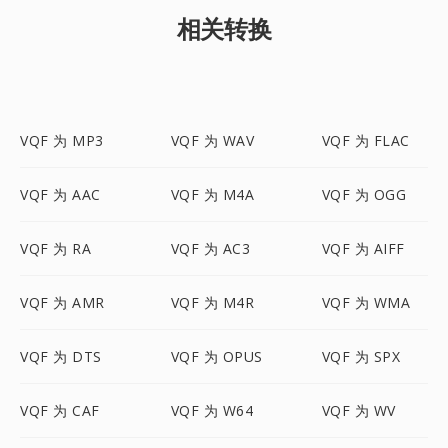
相关转换
VQF 为 MP3
VQF 为 WAV
VQF 为 FLAC
VQF 为 AAC
VQF 为 M4A
VQF 为 OGG
VQF 为 RA
VQF 为 AC3
VQF 为 AIFF
VQF 为 AMR
VQF 为 M4R
VQF 为 WMA
VQF 为 DTS
VQF 为 OPUS
VQF 为 SPX
VQF 为 CAF
VQF 为 W64
VQF 为 WV