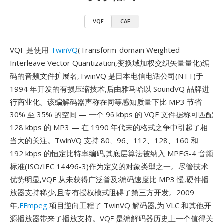
VQF
CAF
VQF 是使用
TwinVQ
(Transform-domain Weighted
Interleave Vector Quantization,变换域加权交织矢量量化)编
码的音频文件扩展名,TwinVQ 是日本电信电话公司(NTT)于
1994 年开发的有损压缩技术,后由雅马哈以 SoundVQ 品牌进
行商业化。该编解码器声称在同等感知质量下比 MP3 节省
30% 至 35% 的空间 — 一个 96 kbps 的 VQF 文件据称可匹配
128 kbps 的 MP3 — 在 1990 年代末的格式之争中引起了相
当大的关注。TwinVQ 支持 80、96、112、128、160 和
192 kbps 的恒定比特率编码,其底层算法被纳入 MPEG-4 音频
标准(ISO/IEC 14496-3)作为定义的对象类型之一。尽管技术
优势明显,VQF 从未获得广泛普及:编码速度比 MP3 慢,硬件播
放器支持稀少,且专有授权模式阻碍了第三方开发。2009
年,
FFmpeg
项目逆向工程了 TwinVQ 解码器,为 VLC 和其他开
源播放器带来了播放支持。VQF 是编解码器历史上一个值得关