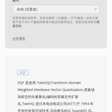
频率:
自动 (无更改)
设置音频的采样率。具有全频谱（20赫兹— 20千赫兹）的音乐需
要不低于44.1千赫兹的数值才能达到透明状态。更多信息请参见
维
基百科
。
全部重置
VQF
VQF 是使用 TwinVQ(Transform-domain
Weighted Interleave Vector Quantization,变换域
加权交织矢量量化)编码的音频文件扩展
名,TwinVQ 是日本电信电话公司(NTT)于 1994 年
开发的有损压缩技术,后由雅马哈以 SoundVQ 品