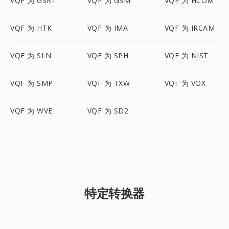
VQF 为 GSRT
VQF 为 GSM
VQF 为 HCOM
VQF 为 HTK
VQF 为 IMA
VQF 为 IRCAM
VQF 为 SLN
VQF 为 SPH
VQF 为 NIST
VQF 为 SMP
VQF 为 TXW
VQF 为 VOX
VQF 为 WVE
VQF 为 SD2
特定转换器