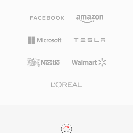
复杂度实时调整的可变比特率编码。一个突出的优
势是其无专利、BSD 许可证的特性,开发者可以自
由地将其嵌入商业和开源产品中。Speex 还内置
了声学回声消除、噪声抑制和自动增益控制功能,
这些功能在竞争编解码器中通常需要借助外部库来
实现。尽管其开发者自 2012 年起正式推荐 Opus
作为后继者,但 Speex 仍在旧版 VoIP 系统、存档
录音和嵌入式设备中广泛使用,其轻量级的解码器
占用空间在这些场景中仍然很有价值。