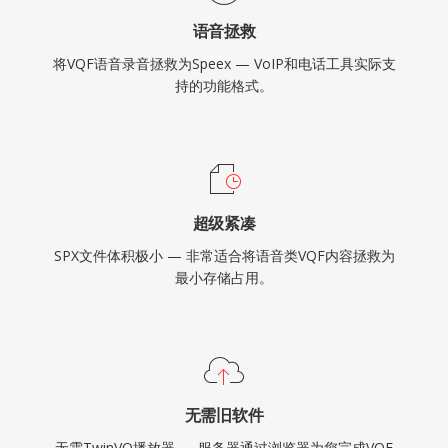
语音拯救
将VQF语音录音拯救为Speex — VoIP和电话工具实际支
持的功能格式。
超级紧凑
SPX文件体积极小 — 非常适合将语音类VQF内容拯救为
最小存储占用。
无需旧软件
无需TwinVQ播放器 — 服务器通过浏览器为您完成VQF