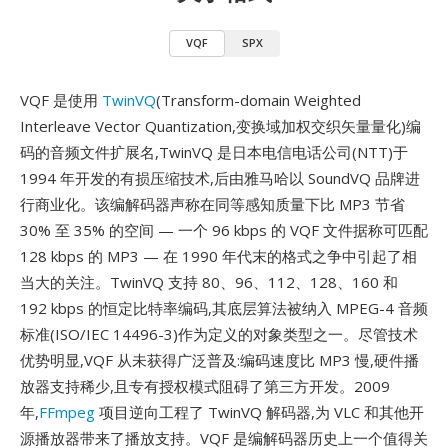
VQF
SPX
VQF 是使用
TwinVQ
(Transform-domain Weighted
Interleave Vector Quantization,变换域加权交织矢量量化)编
码的音频文件扩展名,TwinVQ 是日本电信电话公司(NTT)于
1994 年开发的有损压缩技术,后由雅马哈以 SoundVQ 品牌进
行商业化。该编解码器声称在同等感知质量下比 MP3 节省
30% 至 35% 的空间 — 一个 96 kbps 的 VQF 文件据称可匹配
128 kbps 的 MP3 — 在 1990 年代末的格式之争中引起了相
当大的关注。TwinVQ 支持 80、96、112、128、160 和
192 kbps 的恒定比特率编码,其底层算法被纳入 MPEG-4 音频
标准(ISO/IEC 14496-3)作为定义的对象类型之一。尽管技术
优势明显,VQF 从未获得广泛普及:编码速度比 MP3 慢,硬件播
放器支持稀少,且专有授权模式阻碍了第三方开发。2009
年,
FFmpeg
项目逆向工程了 TwinVQ 解码器,为 VLC 和其他开
源播放器带来了播放支持。VQF 是编解码器历史上一个值得关