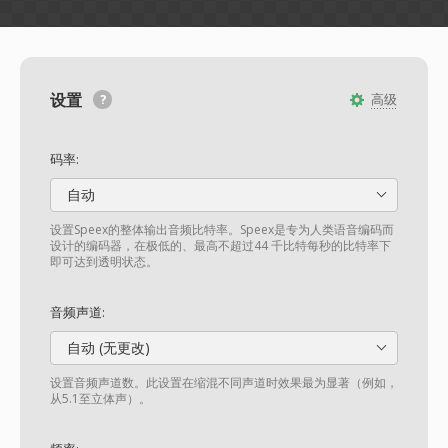
设置
高级
码率:
自动
设置Speex的整体输出音频比特率。Speex是专为人类语音编码而
设计的编码器，在极低的、最高不超过44 千比特每秒的比特率下
即可达到透明状态。
音频声道:
自动 (无更改)
设置音频声道数。此设置在缩混不同声道时效果最为显著（例如，
从5.1至立体声）。