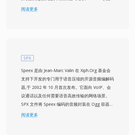
牌进行商业化。该编解码器声称在同等感知质量下
阅读更多
比 MP3 节省 30% 至 35% 的空间 — 一个 96
kbps 的 VQF 文件据称可匹配 128 kbps 的 MP3
— 在 1990 年代末的格式之争中引起了相当大的
关注。TwinVQ 支持 80、96、112、128、160 和
192 kbps 的恒定比特率编码,其底层算法被纳入
MPEG-4 音频标准(ISO/IEC 14496-3)作为定义的
SPX
对象类型之一。尽管技术优势明显,VQF 从未获得
Speex 是由 Jean-Marc Valin 在 Xiph.Org 基金会
广泛普及:编码速度比 MP3 慢,硬件播放器支持稀
支持下开发的专门用于语音压缩的开源音频编解码
少,且专有授权模式阻碍了第三方开发。2009
器,于 2002 年 10 月首次发布。它面向 VoIP、会
年,FFmpeg 项目逆向工程了 TwinVQ 解码器,为
议通话以及任何需要语音高效传输的网络场景。
VLC 和其他开源播放器带来了播放支持。VQF 是
SPX 文件将 Speex 编码的音频封装在 Ogg 容器
编解码器历史上一个值得关注的案例 — 技术上雄
中,将编解码器的语音优化特性与 Ogg 的流媒体能
阅读更多
心勃勃,却被 MP3 的生态优势和后来 AAC 的崛起
力结合在一起。支持三种采样率 — 窄带 8 kHz、
所超越。
宽带 16 kHz 和超宽带 32 kHz — 以及可根据语音