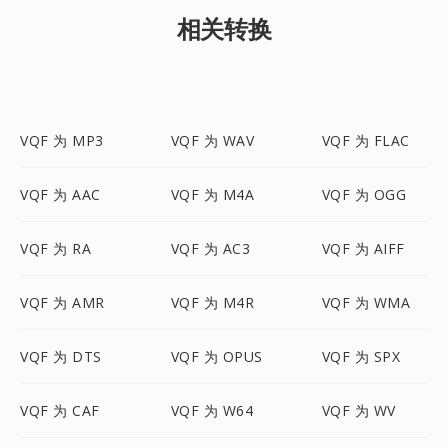
相关转换
VQF 为 MP3
VQF 为 WAV
VQF 为 FLAC
VQF 为 AAC
VQF 为 M4A
VQF 为 OGG
VQF 为 RA
VQF 为 AC3
VQF 为 AIFF
VQF 为 AMR
VQF 为 M4R
VQF 为 WMA
VQF 为 DTS
VQF 为 OPUS
VQF 为 SPX
VQF 为 CAF
VQF 为 W64
VQF 为 WV