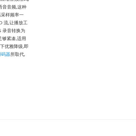
语音音频,这种
话采样频率一
D 流,让播放工
S 录音转换为
足够紧凑,适用
下优雅降级,即
解码器
所取代,