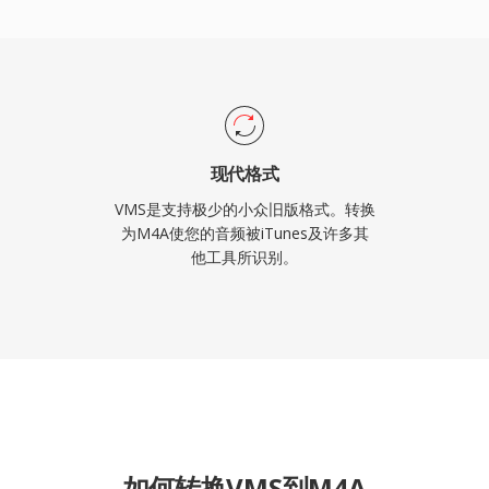
歌词），以及同时服务有
现代格式
VMS是支持极少的小众旧版格式。转换
为M4A使您的音频被iTunes及许多其
他工具所识别。
如何转换VMS到M4A