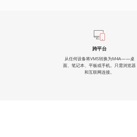
结构实现的丰富元数据支持（封面、章节、
损和无损工作流的双模式灵活性。
跨平台
从任何设备将VMS转换为M4A——桌
面、笔记本、平板或手机。只需浏览器
和互联网连接。