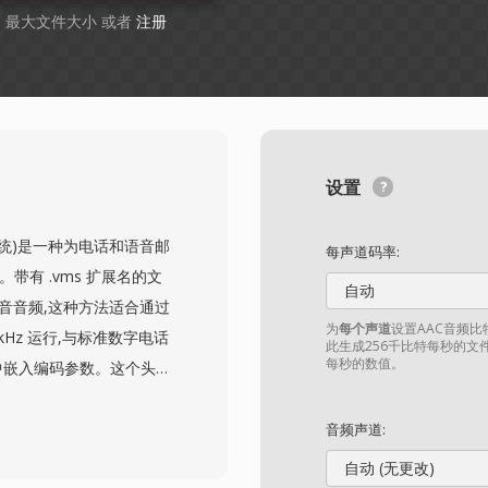
GB 最大文件大小 或者
注册
设置
语音消息系统)是一种为电话和语音邮
每声道码率:
带有 .vms 扩展名的文
自动
语音音频,这种方法适合通过
为
每个声道
设置AAC音频
Hz 运行,与标准数字电话
此生成256千比特每秒的文
每秒的数值。
中嵌入编码参数。这个头部
具无需外部配置即可处理录
便地将 VMS 录音转换为
音频声道:
积小 — CVSD 压缩使
自动 (无更改)