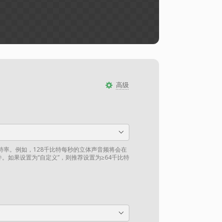
高级
比特率。例如，128千比特每秒的立体声音频将会在
件。如果设置为“自定义”，则推荐设置为≥64千比特