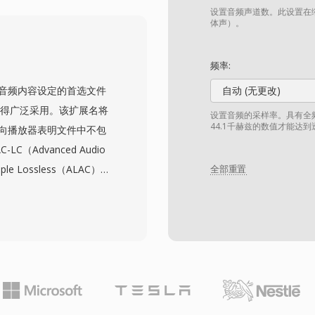
的系统,这在早期电话基础
设置音频声道数。此设置在缩
优雅降级,即使出现错误也
体声）。
前语音消息平台中的现代编解
档仍有意义。
频率:
器中的纯音频内容设定的首选文件
自动 (无更改)
后获得广泛采用。该扩展名将
设置音频的采样率。具有全频
44.1千赫兹的数值才能达
，向播放器表明文件中不包
（Advanced Audio
ple Lossless（ALAC）编
全部重置
文件在同等比特率下提供比
复制、时域噪声整形和更精
样率和24位的位深度。
ple Music、iPhone、
三方支持覆盖VLC、
信息娱乐系统。该格式的三大核
编码效率，通过MP4原子