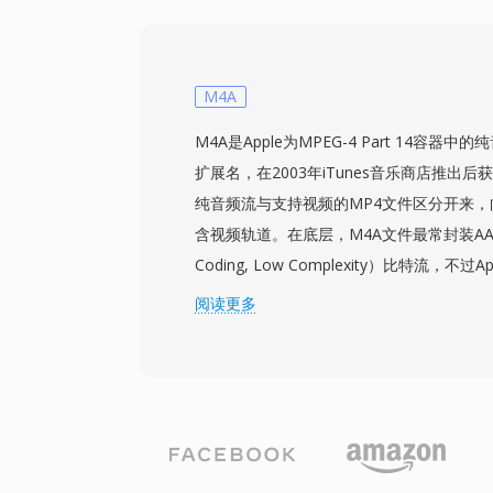
语音邮件消息足够紧凑,适用于磁盘容量有限
设施中至关重要。该编码在嘈杂信道条件下
能保持语音的可懂度。虽然 VMS 已被当
码器所取代,但它对于恢复旧版语音邮件存
M4A
M4A是Apple为MPEG-4 Part 14容
扩展名，在2003年iTunes音乐商店推出
纯音频流与支持视频的MP4文件区分开来
含视频轨道。在底层，M4A文件最常封装AAC-LC
Coding, Low Complexity）比特流，不过Ap
码也使用相同的扩展名。AAC编码的M4A
阅读更多
MP3更好的音质，这得益于改进的频谱带
细的心理声学模型。支持高达96 kHz的采
Apple生态系统的集成无缝衔接——iTunes、Ap
iPad和macOS均原生处理M4A——同时第
foobar2000、Android及大多数车载
心优势是：相比老旧有损编解码器更卓越的