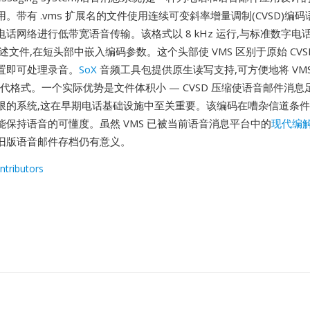
。带有 .vms 扩展名的文件使用连续可变斜率增量调制(CVSD)编码
话网络进行低带宽语音传输。该格式以 8 kHz 运行,与标准数字电
述文件,在短头部中嵌入编码参数。这个头部使 VMS 区别于原始 CVS
置即可处理录音。
SoX
音频工具包提供原生读写支持,可方便地将 VM
现代格式。一个实际优势是文件体积小 — CVSD 压缩使语音邮件消息
限的系统,这在早期电话基础设施中至关重要。该编码在嘈杂信道条件
能保持语音的可懂度。虽然 VMS 已被当前语音消息平台中的
现代编
旧版语音邮件存档仍有意义。
ntributors