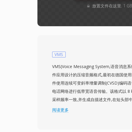
放置文件在这里. 1 
VMS
VMS(Voice Messaging System,
件应用设计的压缩音频格式,最初在德国使用。
件使用连续可变斜率增量调制(CVSD)编码
电话网络进行低带宽语音传输。该格式以 8 k
采样频率一致,并生成自描述文件,在短头部
使 VMS 区别于原始 CVSD 流,让播放工
阅读更多
音。SoX 音频工具包提供原生读写支持,可方
WAV 或其他现代格式。一个实际优势是文件体