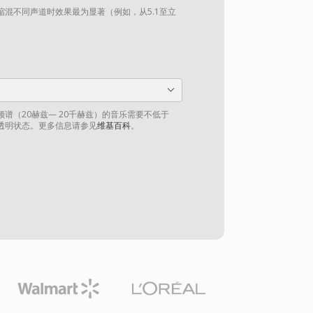
混不同声道时效果最为显著（例如，从5.1至立
谱（20赫兹— 20千赫兹）的音乐需要不低于
到透明状态。更多信息请参见
维基百科
。