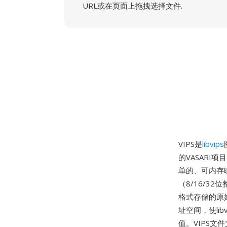
URL或在页面上拖拽选择文件.
VIPS是
libvips
的VASARI
单的、可内存
（8/16/
格式存储的原
址空间，使li
值。VIPS