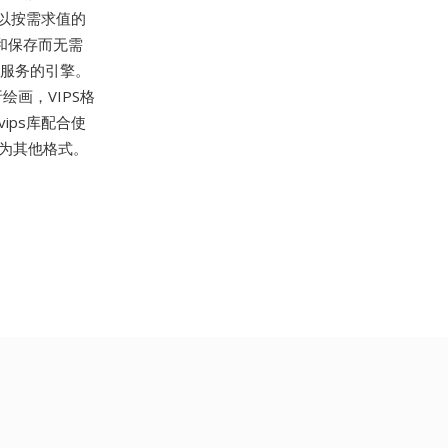
构以按需求值的
化和保存而无需
理服务的引擎。
画，VIPS格
vips库配合使
转换为其他格式。