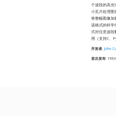
个波段的高光谱
小瓦片处理图像
将整幅图像加
该格式的科学传
式对任意波段
用（支持C、Py
开发者
:
John Cu
首次发布
: 1993