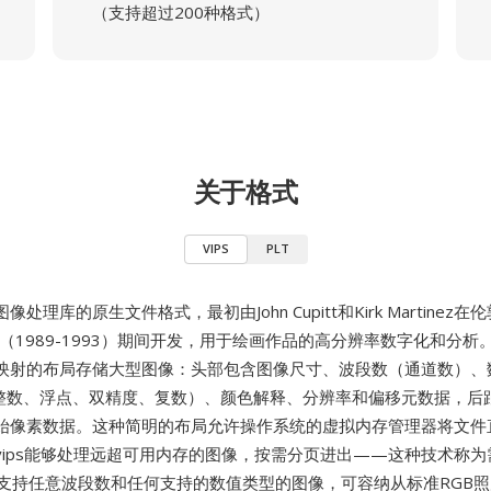
（支持超过200种格式）
关于格式
VIPS
PLT
图像处理库的原生文件格式，最初由John Cupitt和Kirk Martinez
项目（1989-1993）期间开发，用于绘画作品的高分辨率数字化和分析。
映射的布局存储大型图像：头部包含图像尺寸、波段数（通道数）、
32位整数、浮点、双精度、复数）、颜色解释、分辨率和偏移元数据，后
始像素数据。这种简明的布局允许操作系统的虚拟内存管理器将文件
bvips能够处理远超可用内存的图像，按需分页进出——这种技术称
文件支持任意波段数和任何支持的数值类型的图像，可容纳从标准RGB