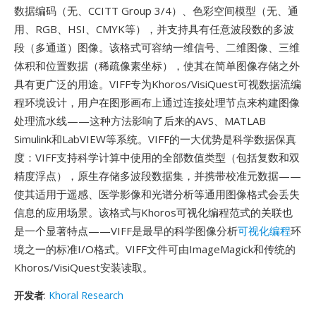
数据编码（无、CCITT Group 3/4）、色彩空间模型（无、通
用、RGB、HSI、CMYK等），并支持具有任意波段数的多波
段（多通道）图像。该格式可容纳一维信号、二维图像、三维
体积和位置数据（稀疏像素坐标），使其在简单图像存储之外
具有更广泛的用途。VIFF专为Khoros/VisiQuest可视数据流编
程环境设计，用户在图形画布上通过连接处理节点来构建图像
处理流水线——这种方法影响了后来的AVS、MATLAB
Simulink和LabVIEW等系统。VIFF的一大优势是科学数据保真
度：VIFF支持科学计算中使用的全部数值类型（包括复数和双
精度浮点），原生存储多波段数据集，并携带校准元数据——
使其适用于遥感、医学影像和光谱分析等通用图像格式会丢失
信息的应用场景。该格式与Khoros可视化编程范式的关联也
是一个显著特点——VIFF是最早的科学图像分析
可视化编程
环
境之一的标准I/O格式。VIFF文件可由ImageMagick和传统的
Khoros/VisiQuest安装读取。
开发者
:
Khoral Research