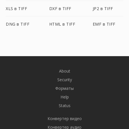
XLS в TIFF
DXF в TIFF
JP2 в TIFF
DNG в TIFF
HTML в TIFF
EMF в TIFF
About
Security
Форматы
Help
Status
Конвертер видео
Конвертер аудио