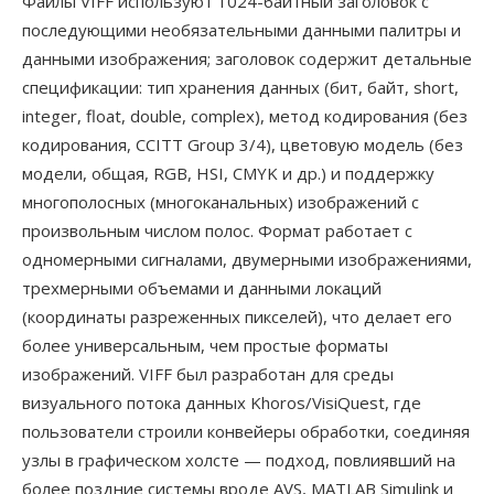
Файлы VIFF используют 1024-байтный заголовок с
последующими необязательными данными палитры и
данными изображения; заголовок содержит детальные
спецификации: тип хранения данных (бит, байт, short,
integer, float, double, complex), метод кодирования (без
кодирования, CCITT Group 3/4), цветовую модель (без
модели, общая, RGB, HSI, CMYK и др.) и поддержку
многополосных (многоканальных) изображений с
произвольным числом полос. Формат работает с
одномерными сигналами, двумерными изображениями,
трехмерными объемами и данными локаций
(координаты разреженных пикселей), что делает его
более универсальным, чем простые форматы
изображений. VIFF был разработан для среды
визуального потока данных Khoros/VisiQuest, где
пользователи строили конвейеры обработки, соединяя
узлы в графическом холсте — подход, повлиявший на
более поздние системы вроде AVS, MATLAB Simulink и