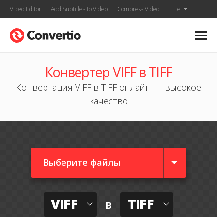
Video Editor
Add Subtitles to Video
Compress Video
Ещё
Конвертер VIFF в TIFF
Конвертация VIFF в TIFF онлайн — высокое
качество
Выберите файлы
VIFF
TIFF
в