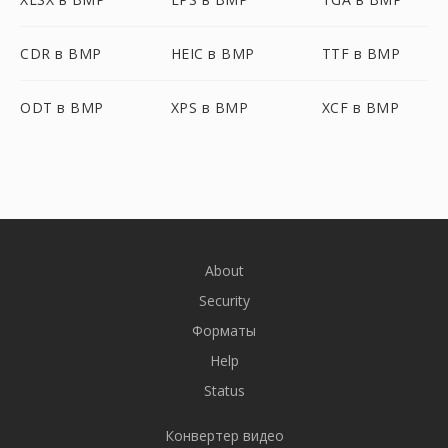
CDR в BMP
HEIC в BMP
TTF в BMP
ODT в BMP
XPS в BMP
XCF в BMP
About
Security
Форматы
Help
Status
Конвертер видео