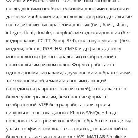
Файлы VIFF используют 1024-байтный заголовок с
последующими необязательными данными палитры и
данными изображения; заголовок содержит детальные
спецификации: тип хранения данных (бит, байт, short,
integer, float, double, complex), метод кодирования (без
кодирования, CCITT Group 3/4), цветовую модель (без
модели, общая, RGB, HSI, CMYK и др.) и поддержку
многополосных (многоканальных) изображений с
произвольным числом полос. Формат работает с
одномерными сигналами, двумерными изображениями,
трехмерными объемами и данными локаций
(координаты разреженных пикселей), что делает его
более универсальным, чем простые форматы
изображений. VIFF был разработан для среды
визуального потока данных Khoros/VisiQuest, где
пользователи строили конвейеры обработки, соединяя
узлы в графическом холсте — подход, повлиявший на
более поздние системы вроде AVS, MATLAB Simulink и