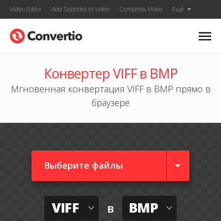
Video Editor
Add Subtitles to Video
Compress Video
Ещё
Конвертер VIFF в BMP
Мгновенная конвертация VIFF в BMP прямо в
браузере
Выберите файлы
VIFF
BMP
в