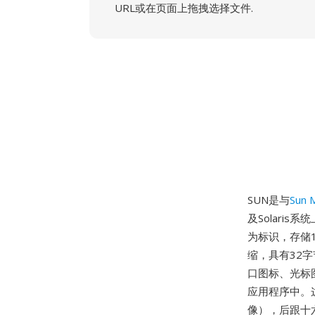
URL或在页面上拖拽选择文件.
SUN是与
Sun 
及Solaris系
为标识，存储1
缩，具有32字
口图标、光标图
应用程序中。
像），后跟十六