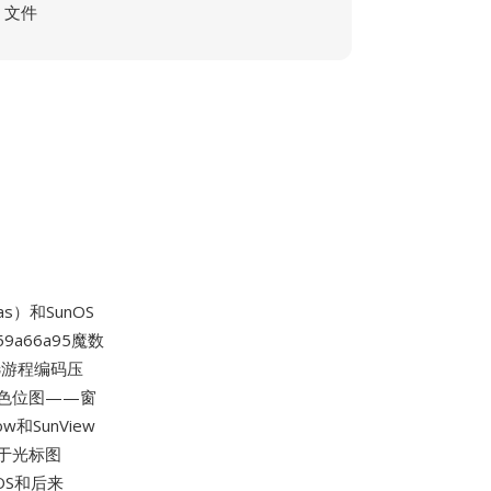
文件
s）和SunOS
9a66a95魔数
选游程编码压
单色位图——窗
SunView
于光标图
OS和后来