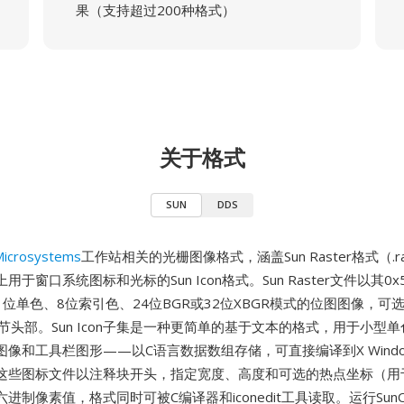
果（支持超过200种格式）
关于格式
SUN
DDS
Microsystems
工作站相关的光栅图像格式，涵盖Sun Raster格式（.ra
统上用于窗口系统图标和光标的Sun Icon格式。Sun Raster文件以其0x5
位单色、8位索引色、24位BGR或32位XBGR模式的位图图像，可
节头部。Sun Icon子集是一种更简单的基于文本的格式，用于小型
像和工具栏图形——以C语言数据数组存储，可直接编译到X Window和
这些图标文件以注释块开头，指定宽度、高度和可选的热点坐标（用
进制像素值，格式同时可被C编译器和iconedit工具读取。运行Sun