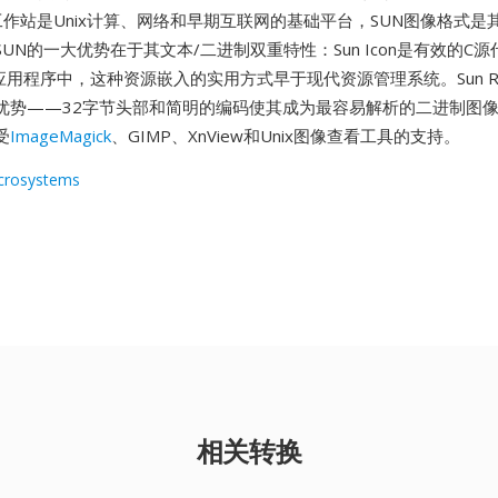
的Sun工作站是Unix计算、网络和早期互联网的基础平台，SUN图像格式
UN的一大优势在于其文本/二进制双重特性：Sun Icon是有效的C
de到应用程序中，这种资源嵌入的实用方式早于现代资源管理系统。Sun Ra
优势——32字节头部和简明的编码使其成为最容易解析的二进制图
受
ImageMagick
、GIMP、XnView和Unix图像查看工具的支持。
crosystems
相关转换