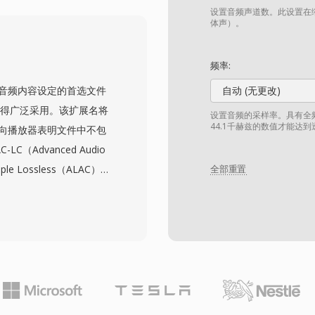
的开销字节都至关重要。
设置音频声道数。此设置在缩
1 标准一致,可完整捕获
体声）。
扩展变体(sln16、sln32、
码 — 直接内存映射即可使用
频率:
混音、会议和提示音播放。
器中的纯音频内容设定的首选文件
自动 (无更改)
后获得广泛采用。该扩展名将
设置音频的采样率。具有全频
44.1千赫兹的数值才能达
，向播放器表明文件中不包
（Advanced Audio
ple Lossless（ALAC）编
全部重置
文件在同等比特率下提供比
复制、时域噪声整形和更精
样率和24位的位深度。
ple Music、iPhone、
三方支持覆盖VLC、
信息娱乐系统。该格式的三大核
编码效率，通过MP4原子