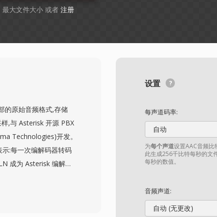
GB 最大文件大小 或者
注册
设置
种无头部的原始音频格式,存储
每声道码率:
与 Asterisk 开源 PBX
自动
a Technologies)开发。
为
每个声道
设置AAC音频
音频表示:每一次编解码器转码
此生成256千比特每秒的文
每秒的数值。
为 Asterisk 编解码
据 — 没有头部、没有元
定。虽然这种缺乏自描述性
音频声道:
势,因为采样格式由惯例固
自动 (无更改)