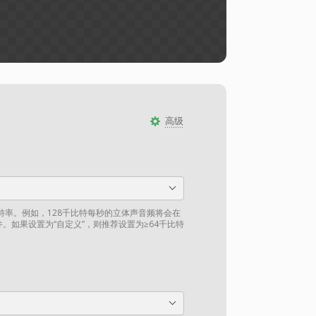
高级
比特率。例如，128千比特每秒的立体声音频将会在
件。如果设置为“自定义”，则推荐设置为≥64千比特