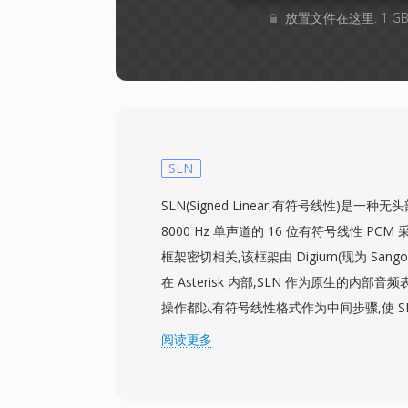
放置文件在这里. 1 
SLN
SLN(Signed Linear,有符号线性)是一
8000 Hz 单声道的 16 位有符号线性 PCM 采样,
框架密切相关,该框架由 Digium(现为 Sangom
在 Asterisk 内部,SLN 作为原生的内部
操作都以有符号线性格式作为中间步骤,使 SLN 成
器转换架构的基石。该格式仅包含原始采样数
阅读更多
数据、没有帧结构 — 因此参数必须事先确
的特点看似局限,但在电话通信领域反而是优