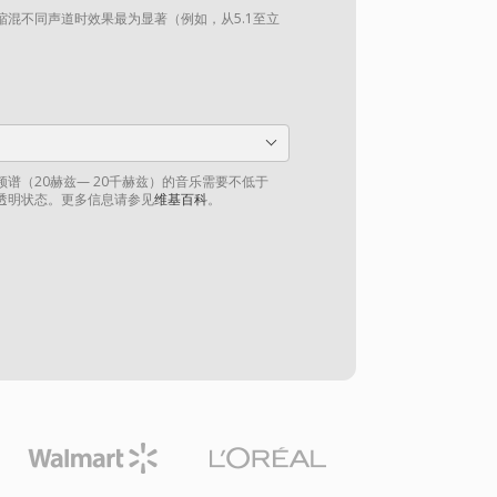
混不同声道时效果最为显著（例如，从5.1至立
谱（20赫兹— 20千赫兹）的音乐需要不低于
到透明状态。更多信息请参见
维基百科
。