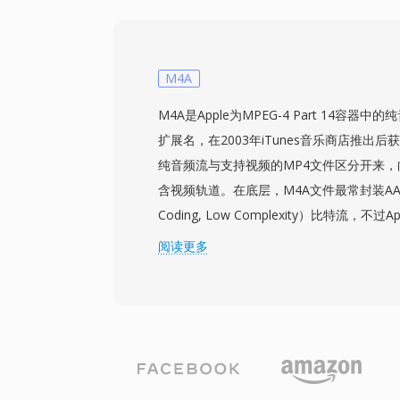
定,且在同时处理数千个通道时每一个额外
8000 Hz 的采样率与传统电话通信的 G.71
300-3400 Hz 的语音频段。Asterisk 还支持
sln48)以处理宽带音频。SLN 文件无需解
M4A
— 非常适合高密度 VoIP 环境中的实时
M4A是Apple为MPEG-4 Part 14容
扩展名，在2003年iTunes音乐商店推出
纯音频流与支持视频的MP4文件区分开来
含视频轨道。在底层，M4A文件最常封装AAC-LC
Coding, Low Complexity）比特流，不过Ap
码也使用相同的扩展名。AAC编码的M4A
阅读更多
MP3更好的音质，这得益于改进的频谱带
细的心理声学模型。支持高达96 kHz的采
Apple生态系统的集成无缝衔接——iTunes、Ap
iPad和macOS均原生处理M4A——同时第
foobar2000、Android及大多数车载
心优势是：相比老旧有损编解码器更卓越的