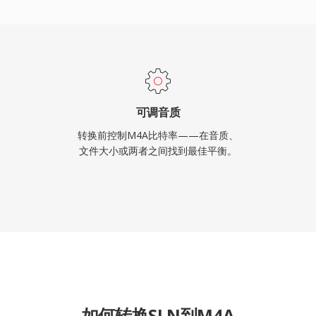
歌词），以及同时服务有
可调音质
转换前控制M4A比特率——在音质、
文件大小或两者之间找到最佳平衡。
如何转换SLN到M4A