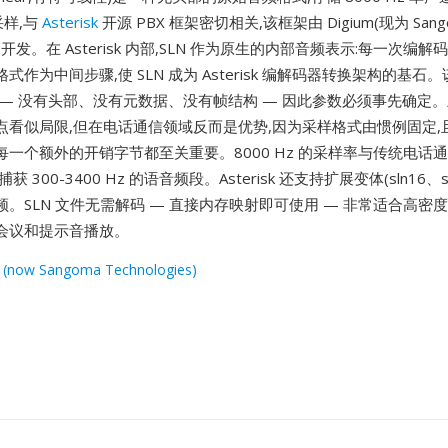
采样,与
Asterisk
开源 PBX 框架密切相关,该框架由 Digium(现为 Sang
gies)开发。在 Asterisk 内部,SLN 作为原生的内部音频表示:每一次
式作为中间步骤,使 SLN 成为 Asterisk 编解码器转换架构的基石
 — 没有头部、没有元数据、没有帧结构 — 因此参数必须事先确定
点看似局限,但在电话通信领域反而是优势,因为采样格式由惯例固定,
每一个额外的开销字节都至关重要。8000 Hz 的采样率与传统电话
 300-3400 Hz 的语音频段。Asterisk 还支持扩展变体(sln16、sln
。SLN 文件无需解码 — 直接内存映射即可使用 — 非常适合高密度 V
会议和提示音播放。
 (now Sangoma Technologies)