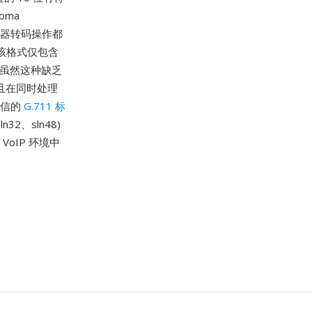
oma
编解码器转码操作都
。该格式仅包含
。虽然这种缺乏
且在同时处理
通信的
G.711 标
32、sln48)
oIP 环境中