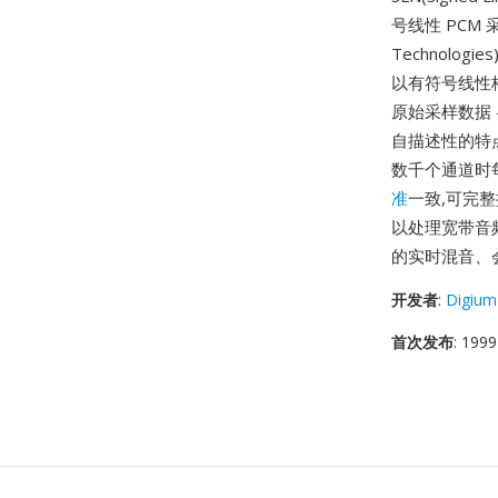
号线性 PCM 
Technolo
以有符号线性格
原始采样数据
自描述性的特
数千个通道时
准
一致,可完整捕获
以处理宽带音频
的实时混音、
开发者
:
Digium
首次发布
: 1999