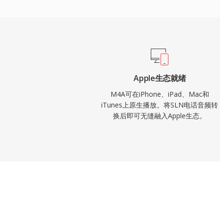
结构实现的丰富元数据支持（封面、章节、
损和无损工作流的双模式灵活性。
Apple生态就绪
M4A可在iPhone、iPad、Mac和
iTunes上原生播放。将SLN电话音频转
换后即可无缝融入Apple生态。