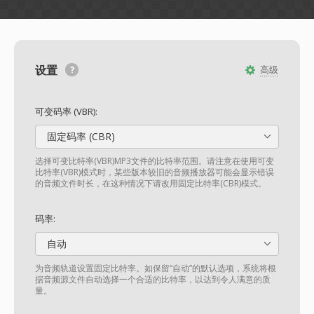
设置
高级
可变码率 (VBR):
固定码率 (CBR)
选择可变比特率(VBR)MP3文件的比特率范围。请注意在使用可变
比特率(VBR)模式时，某些版本较旧的音频播放器可能会显示错误
的音频文件时长，在这种情况下请改用固定比特率(CBR)模式。
码率:
自动
为音频轨道设置固定比特率。如保留“自动”的默认选项，系统将根
据音频源文件自动选择一个合适的比特率，以达到令人满意的质
量。