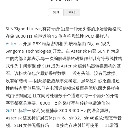
SLN
MP3
SLN(Signed Linear,有符号线性)是一种无头部的原始音频格式,
存储 8000 Hz 单声道的 16 位有符号线性 PCM 采样,与
Asterisk
开源 PBX 框架密切相关,该框架由 Digium(现为
Sangoma Technologies)开发。在 Asterisk 内部,SLN 作为原
生的内部音频表示:每一次编解码器转码操作都以有符号线性格
式作为中间步骤,使 SLN 成为 Asterisk 编解码器转换架构的基
石。该格式仅包含原始采样数据 — 没有头部、没有元数据、
没有帧结构 — 因此参数必须事先确定。虽然这种缺乏自描述
性的特点看似局限,但在电话通信领域反而是优势,因为采样格
式由惯例固定,且在同时处理数千个通道时每一个额外的开销
字节都至关重要。8000 Hz 的采样率与传统电话通信的
G.711 标准
一致,可完整捕获 300-3400 Hz 的语音频段。
Asterisk 还支持扩展变体(sln16、sln32、sln48)以处理宽带音
频。SLN 文件无需解码 — 直接内存映射即可使用 — 非常适