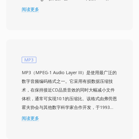
原生的内部音频表示:每一次编解码器转码操作都
阅读更多
以有符号线性格式作为中间步骤,使 SLN 成为
Asterisk 编解码器转换架构的基石。该格式仅包含
原始采样数据 — 没有头部、没有元数据、没有帧
结构 — 因此参数必须事先确定。虽然这种缺乏自
描述性的特点看似局限,但在电话通信领域反而是
优势,因为采样格式由惯例固定,且在同时处理数千
MP3
个通道时每一个额外的开销字节都至关重要。
MP3（MPEG-1 Audio Layer III）是使用最广泛的
8000 Hz 的采样率与传统电话通信的 G.711 标准
数字音频编码格式之一。它采用有损数据压缩技
一致,可完整捕获 300-3400 Hz 的语音频段。
术，在保持接近CD品质音效的同时大幅减小文件
Asterisk 还支持扩展变体(sln16、sln32、sln48)以
体积，通常可实现10:1的压缩比。该格式由弗劳恩
处理宽带音频。SLN 文件无需解码 — 直接内存映
霍夫协会与其他数字科学家合作开发，于1993年
射即可使用 — 非常适合高密度 VoIP 环境中的实
作为MPEG-1规范的一部分成为国际标准。MP3文
阅读更多
时混音、会议和提示音播放。
件可以不同的比特率进行编码，常见范围从128
kbps到320 kbps，让用户可以在文件大小和音频