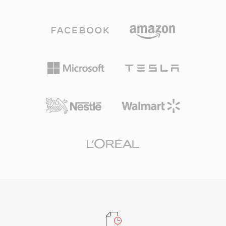
保真度之间灵活取舍。高效的压缩、广泛的设备兼
容性和小巧的文件体积使该格式成为数字音乐革命
的驱动力，使音乐的实际存储和互联网分发成为可
能。时至今日，MP3仍是几乎所有媒体播放器、
操作系统和便携设备上兼容性最广的音频格式之
一。