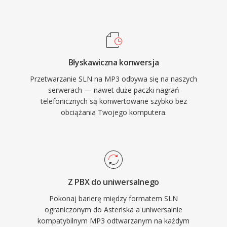
formatow audio w praktycznie wszystkich
odtwarzaczach multimedialnych, systemach
operacyjnych i urzadzeniach przenosnych.
Błyskawiczna konwersja
Przetwarzanie SLN na MP3 odbywa się na naszych
serwerach — nawet duże paczki nagrań
telefonicznych są konwertowane szybko bez
obciążania Twojego komputera.
Z PBX do uniwersalnego
Pokonaj barierę między formatem SLN
ograniczonym do Asteriska a uniwersalnie
kompatybilnym MP3 odtwarzanym na każdym