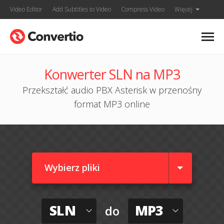
Video Editor
Add Subtitles to Video
Compress Video
Więcej
Konwerter SLN na MP3
Przekształć audio PBX Asterisk w przenośny
format MP3 online
Wybierz pliki
SLN
MP3
do