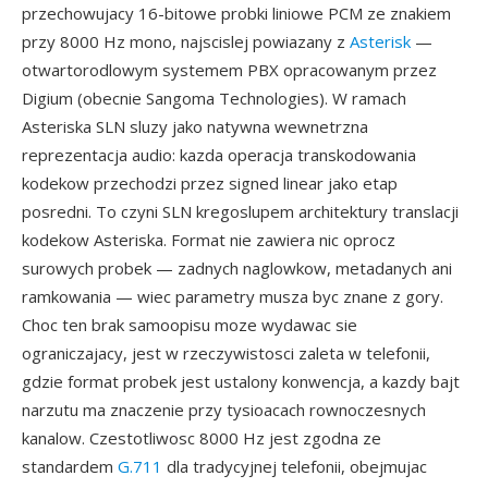
przechowujacy 16-bitowe probki liniowe PCM ze znakiem
przy 8000 Hz mono, najscislej powiazany z
Asterisk
—
otwartorodlowym systemem PBX opracowanym przez
Digium (obecnie Sangoma Technologies). W ramach
Asteriska SLN sluzy jako natywna wewnetrzna
reprezentacja audio: kazda operacja transkodowania
kodekow przechodzi przez signed linear jako etap
posredni. To czyni SLN kregoslupem architektury translacji
kodekow Asteriska. Format nie zawiera nic oprocz
surowych probek — zadnych naglowkow, metadanych ani
ramkowania — wiec parametry musza byc znane z gory.
Choc ten brak samoopisu moze wydawac sie
ograniczajacy, jest w rzeczywistosci zaleta w telefonii,
gdzie format probek jest ustalony konwencja, a kazdy bajt
narzutu ma znaczenie przy tysioacach rownoczesnych
kanalow. Czestotliwosc 8000 Hz jest zgodna ze
standardem
G.711
dla tradycyjnej telefonii, obejmujac