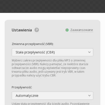
Ustawienia
Zaawansowane
Zmienna przepływność (VBR):
Stała przepływność (CBR)
Wybierz zakres przepływności dla pliku MP3 o zmiennej
przepływności (VBR). Należy pamiętać, że niektóre starsze
odtwarzacze audio mogą wyświetlać niepoprawny czas
trwania pliku audio, jeśli używany jest tryb VBR, w takim
przypadku należy użyć trybu CBR.
Przepływność:
Automatycznie
Ustaw stałą przepływność dla ścieżki audio. Pozostawienie