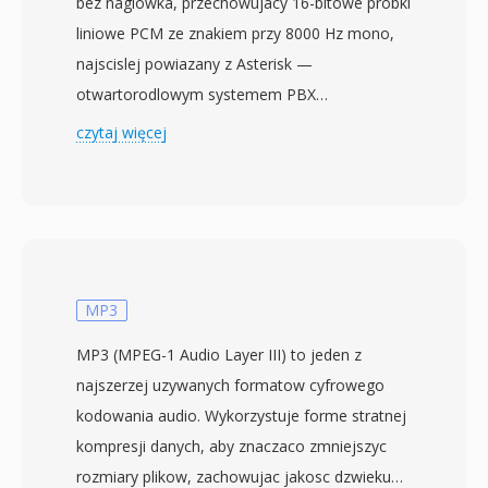
bez naglowka, przechowujacy 16-bitowe probki
liniowe PCM ze znakiem przy 8000 Hz mono,
najscislej powiazany z Asterisk —
otwartorodlowym systemem PBX
opracowanym przez Digium (obecnie Sangoma
czytaj więcej
Technologies). W ramach Asteriska SLN sluzy
jako natywna wewnetrzna reprezentacja audio:
kazda operacja transkodowania kodekow
przechodzi przez signed linear jako etap
posredni. To czyni SLN kregoslupem
architektury translacji kodekow Asteriska.
MP3
Format nie zawiera nic oprocz surowych
MP3 (MPEG-1 Audio Layer III) to jeden z
probek — zadnych naglowkow, metadanych
najszerzej uzywanych formatow cyfrowego
ani ramkowania — wiec parametry musza byc
kodowania audio. Wykorzystuje forme stratnej
znane z gory. Choc ten brak samoopisu moze
kompresji danych, aby znaczaco zmniejszyc
wydawac sie ograniczajacy, jest w
rozmiary plikow, zachowujac jakosc dzwieku