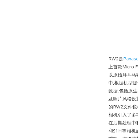
RW2是
Panaso
上首款Micro
以原始拜耳马赛
中,根据机型提
数据,包括原生
及照片风格设置
的RW2文件也
相机引入了多项
在后期处理中利
和S1H等相