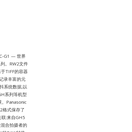
-G1 — 世界
S系列。RW2文件
于TIFF的容器
标签记录丰富的元
防抖系统数据,以
的GH系列等机型
nasonic
W2格式保存了
联:来自GH5
受混合拍摄者的