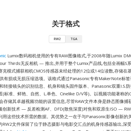
关于格式
RW2
TGA
nic
Lumix数码相机使用的专有RAW图像格式,于2008年随Lumix DMC
 Four Thirds无反相机 — 推出,并用于整个Lumix产品线,包括全画幅
克模式捕获相机CMOS传感器未经处理的12位或14位读数,存储在基
供有损或无损压缩选项。该格式通过Panasonic专有MakerNote
和转接镜头的识别信息、机身和镜头固件版本、Panasonic双重I.S.
(标准、鲜艳、自然、L.单色、Cinelike D/V等)。以视频功能著称
会存储其卓越视频功能的设置信息,尽管RAW文件本身是静态图像捕获。Pa
创新技术 — 反差检测AF、DFD(散焦深度)对焦和双原生ISO — R
用这些技术所需的数据。其优势之一在于与Panasonic影像创新的关
机的RW2文件保留了位于静态摄影与电影交汇点的机身传感器输出,深