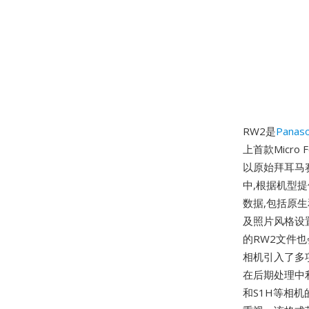
RW2是
Panaso
上首款Micro
以原始拜耳马赛
中,根据机型提
数据,包括原生
及照片风格设置
的RW2文件也
相机引入了多项
在后期处理中利
和S1H等相