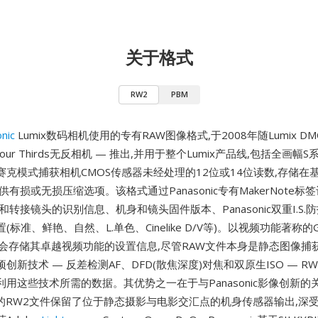
关于格式
RW2
PBM
nic
Lumix数码相机使用的专有RAW图像格式,于2008年随Lumix DMC
 Four Thirds无反相机 — 推出,并用于整个Lumix产品线,包括全画幅
克模式捕获相机CMOS传感器未经处理的12位或14位读数,存储在基
供有损或无损压缩选项。该格式通过Panasonic专有MakerNote
和转接镜头的识别信息、机身和镜头固件版本、Panasonic双重I.S.
(标准、鲜艳、自然、L.单色、Cinelike D/V等)。以视频功能著称
会存储其卓越视频功能的设置信息,尽管RAW文件本身是静态图像捕获。Pa
创新技术 — 反差检测AF、DFD(散焦深度)对焦和双原生ISO — R
用这些技术所需的数据。其优势之一在于与Panasonic影像创新的关
机的RW2文件保留了位于静态摄影与电影交汇点的机身传感器输出,深