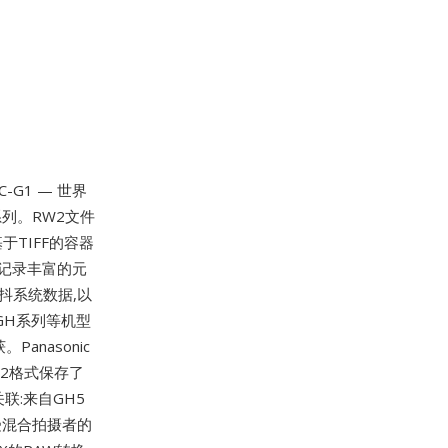
-G1 — 世界
S系列。RW2文件
于TIFF的容器
标签记录丰富的元
防抖系统数据,以
的GH系列等机型
nasonic
W2格式保存了
联:来自GH5
受混合拍摄者的