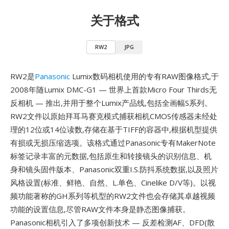
关于格式
RW2
JPG
RW2是
Panasonic
Lumix数码相机使用的专有RAW图像格式,于
2008年随Lumix DMC-G1 — 世界上首款Micro Four Thirds无
反相机 — 推出,并用于整个Lumix产品线,包括全画幅S系列。
RW2文件以原始拜耳马赛克模式捕获相机CMOS传感器未经处
理的12位或14位读数,存储在基于TIFF的容器中,根据机型提供
有损或无损压缩选项。该格式通过Panasonic专有MakerNote
标签记录丰富的元数据,包括原生和转接镜头的识别信息、机
身和镜头固件版本、Panasonic双重I.S.防抖系统数据,以及照片
风格设置(标准、鲜艳、自然、L.单色、Cinelike D/V等)。以视
频功能著称的GH系列等机型的RW2文件也会存储其卓越视频
功能的设置信息,尽管RAW文件本身是静态图像捕获。
Panasonic相机引入了多项创新技术 — 反差检测AF、DFD(散