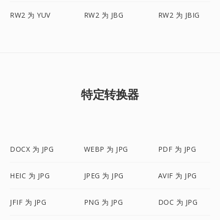
RW2 为 YUV
RW2 为 JBG
RW2 为 JBIG
特定转换器
DOCX 为 JPG
WEBP 为 JPG
PDF 为 JPG
HEIC 为 JPG
JPEG 为 JPG
AVIF 为 JPG
JFIF 为 JPG
PNG 为 JPG
DOC 为 JPG