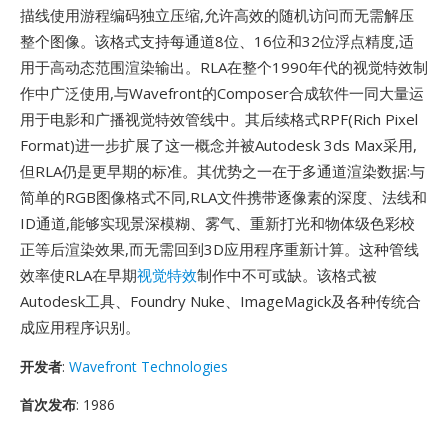
描线使用游程编码独立压缩,允许高效的随机访问而无需解压
整个图像。该格式支持每通道8位、16位和32位浮点精度,适
用于高动态范围渲染输出。RLA在整个1990年代的视觉特效制
作中广泛使用,与Wavefront的Composer合成软件一同大量运
用于电影和广播视觉特效管线中。其后续格式RPF(Rich Pixel
Format)进一步扩展了这一概念并被Autodesk 3ds Max采用,
但RLA仍是更早期的标准。其优势之一在于多通道渲染数据:与
简单的RGB图像格式不同,RLA文件携带逐像素的深度、法线和
ID通道,能够实现景深模糊、雾气、重新打光和物体级色彩校
正等后渲染效果,而无需回到3D应用程序重新计算。这种管线
效率使RLA在早期
视觉特效
制作中不可或缺。该格式被
Autodesk工具、Foundry Nuke、ImageMagick及各种传统合
成应用程序识别。
开发者
:
Wavefront Technologies
首次发布
: 1986