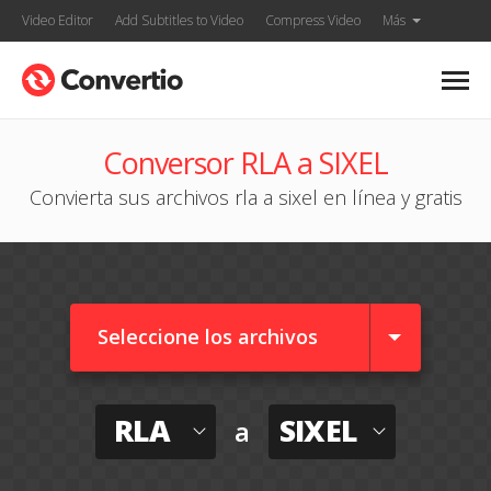
Video Editor
Add Subtitles to Video
Compress Video
Más
Conversor RLA a SIXEL
Convierta sus archivos rla a sixel en línea y gratis
Seleccione los archivos
RLA
SIXEL
a