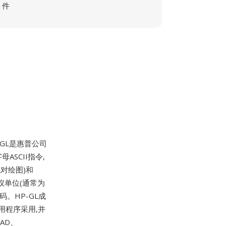
件
HP-GL是惠普公司
ASCII指令,
绝对绘图)和
仪单位(通常为
。HP-GL成
用程序采用,并
AD、