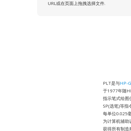
URL或在页面上拖拽选择文件.
PLT是与
HP-G
于1977年随
指示笔式绘图仪
SP(选笔)
每单位0.02
为计算机辅助设
获得所有制造商