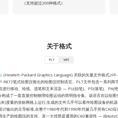
（支持超过200种格式）
关于格式
PLT
VIFF
L
(Hewlett-Packard Graphics Language) 关联的矢量文件格式,
HP-9872笔式绘图仪推出的绘图仪控制语言。PLT文件包含一系列两字母
进行移动、绘线、选笔和文本渲染 — PU(抬笔)、PD(落笔)、PA(
等指令构成了一套直接控制物理绘图运动的简明指令集。该语言在以绘图
5毫米)度量的坐标网格上运行,生成的文件几乎可以看作绘图设备的机器码
计输出的主导标准,在整个1980年代和1990年代被几乎所有CAD应
生产的绘图仪的支持。其一大优势是通用的CAD兼容性 — 由AutoC