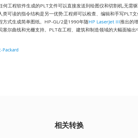
rks或任何工程软件生成的PLT文件可以直接发送到绘图仪和切割机,无需
人类可读的指令结构是另一优势:工程师可以检查、编辑和手写PLT文
方式生成简单图纸。HP-GL/2是1990年随
HP LaserJet III
推出的增
贝塞尔曲线和光栅支持。PLT在工程、建筑和制造领域的大幅面输出
t-Packard
相关转换