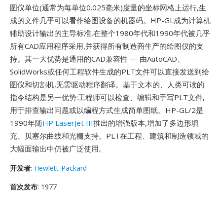
图仪单位(通常为每单位0.025毫米)度量的坐标网格上运行,生
成的文件几乎可以看作绘图设备的机器码。HP-GL成为计算机
辅助设计输出的主导标准,在整个1980年代和1990年代被几乎
所有CAD应用程序采用,并获得所有制造商生产的绘图仪的支
持。其一大优势是通用的CAD兼容性 — 由AutoCAD、
SolidWorks或任何工程软件生成的PLT文件可以直接发送到绘
图仪和切割机,无需驱动程序翻译。基于文本的、人类可读的
指令结构是另一优势:工程师可以检查、编辑和手写PLT文件,
用于排查输出问题或以编程方式生成简单图纸。HP-GL/2是
1990年随
HP LaserJet III
推出的增强版本,增加了多边形填
充、贝塞尔曲线和光栅支持。PLT在工程、建筑和制造领域的
大幅面输出中仍被广泛使用。
开发者
:
Hewlett-Packard
首次发布
: 1977