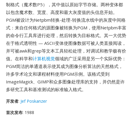
制格式（魔术数P5），其中值以原始字节存储。两种变体都
以包含魔术数、宽度、高度和最大灰度值的头信息开始。
PGM被设计为Netpbm转换-处理-转换流水线中的灰度中间格
式：来自任何格式的源图像被转换为PGM，使用Netpbm丰富
的命令行工具库进行处理，然后转换为目标格式。其一大优势
在于格式透明性 — ASCII变体使图像数据可被人类直接阅读，
并可被awk和grep等文本工具轻松处理，对调试和教学极有价
值。在科学和
计算机视觉
领域的广泛采用是另一个实际优势：
PGM简洁的单通道表示使其成为图像分析算法的天然格式，
许多学术论文和课程材料使用PGM示例。该格式受到
ImageMagick、GIMP和众多图像处理库的支持，并仍然是许
多研究工具和基准测试的标准输入格式。
开发者
:
Jef Poskanzer
首次发布
: 1988