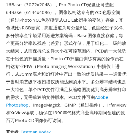
16Base（3072x2048），Pro Photo CD光盘还可选配
64Base（6144x4096）。图像以柯达专有的YCC色彩空间
（通过Photo YCC色彩模型从CIE Lab衍生的变体）存储，其
色域比sRGB更宽，亮度通道为每分量8位，色度经过子采样。
多分辨率金字塔采用渐进方案编码：Base图像直接存储，每
个更高分辨率以残差（差异）形式存储，用于细化上一级的放
大结果，从而保持总文件大小在可控范围内。PCD的一大优势
在于出色的扫描质量：Photo CD扫描由训练有素的操作员在
柯达专业PIW（Photo Imaging Workstation）扫描仪上进
行，从35mm底片和幻灯片中产出一致的优质结果——通常优
于当时消费级平板扫描仪所能达到的水平。多分辨率结构也是
一大特色：单个PCD文件可满足从缩略图浏览到高分辨率打印
的需求，无需单独的文件版本。PCD文件可由
Adobe
Photoshop
、ImageMagick、GIMP（通过插件）、IrfanView
和XnView读取，确保在1990年代格式商业高峰期间创建的数
百万Photo CD图像仍可访问。
开发者
:
Eastman Kodak