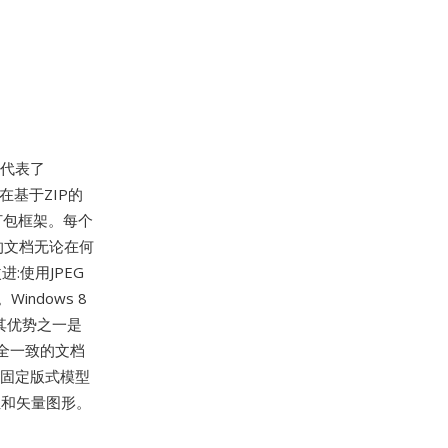
,代表了
在基于ZIP的
的打包框架。每个
的文档无论在何
:使用JPEG
ndows 8
)。其优势之一是
完全一致的文档
。固定版式模型
位和矢量图形。