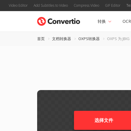
Video Editor
Add Subtitles to Video
Compress Video
GIF Editor
Te
转换
OCR
首页
文档转换器
OXPS转换器
OXPS 为 JBIG
选择文件