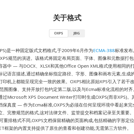
关于格式
OXPS
JBIG
n XPS)是一种固定版式文档格式,于2009年6月作为
ECMA-388
标准发布
ft原始XPS规范的演进。该格式将固定布局页面、字体、图像和元数据打包
中 — 与DOCX、XLSX和其他Office Open XML格式使用相同
L标记语言描述,通过精确坐标指定路径、字形、图像和画布元素,生成
印机上都能呈现完全一致的效果。OXPS相比原始XPS引入了若干改进
范围图像、支持开放打包约定第二版,以及与Ecma标准化流程的对齐。Wi
icrosoft XPS Document Writer打印时生成OXPS(而非XPS
保真度 — 作为Ecma标准,OXPS为必须在任何呈现环境中看起来
立、完整规范的格式,这对法律文件、监管提交和档案记录至关重要
与可重排格式不同,OXPS文档保留精确的页面构成,包括精确的字形定
NET框架的内置支持提供了原生的查看和创建功能,无需第三方软件。