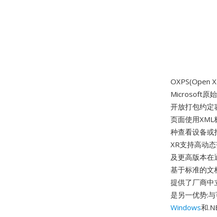
OXPS(Ope
Microso
开放打包约定容器
页面使用XM
种查看设备或打
XR支持高动态
及更高版本在通过M
基于标准的文档
提供了厂商中
是另一优势:
Windows
和.