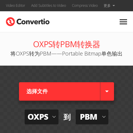
Video Editor
Add Subtitles to Video
Compress Video
更多
OXPS转PBM转换器
将OXPS转为PBM——Portable Bitmap单色输出
选择文件
OXPS
PBM
到