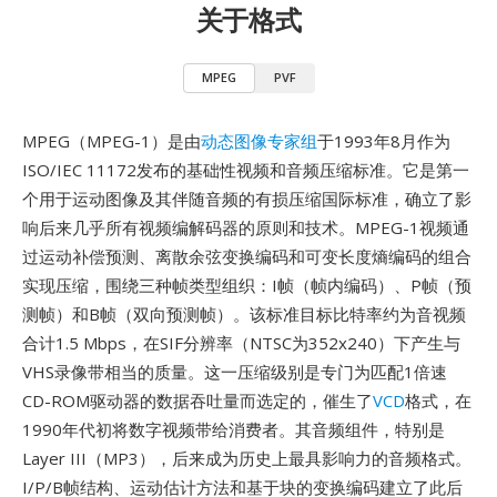
关于格式
MPEG
PVF
MPEG（MPEG-1）是由
动态图像专家组
于1993年8月作为
ISO/IEC 11172发布的基础性视频和音频压缩标准。它是第一
个用于运动图像及其伴随音频的有损压缩国际标准，确立了影
响后来几乎所有视频编解码器的原则和技术。MPEG-1视频通
过运动补偿预测、离散余弦变换编码和可变长度熵编码的组合
实现压缩，围绕三种帧类型组织：I帧（帧内编码）、P帧（预
测帧）和B帧（双向预测帧）。该标准目标比特率约为音视频
合计1.5 Mbps，在SIF分辨率（NTSC为352x240）下产生与
VHS录像带相当的质量。这一压缩级别是专门为匹配1倍速
CD-ROM驱动器的数据吞吐量而选定的，催生了
VCD
格式，在
1990年代初将数字视频带给消费者。其音频组件，特别是
Layer III（MP3），后来成为历史上最具影响力的音频格式。
I/P/B帧结构、运动估计方法和基于块的变换编码建立了此后