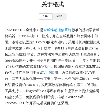
关于格式
GSM
NIST
GSM 06.10（全速率）是
全球移动通信系统
标准的基础语音编
解码器，1991年由ETSI批准，并在全球数百个蜂窝网络中部
署。该算法以固定13 kbit/s的速率运行，采用带长期预测的规
则脉冲激励（RPE-LTP）技术，将8 kHz单声道语音的20 ms
帧压缩为仅33字节。这种方法将声道建模为线性预测滤波器，
编码激励信号，并利用基音周期性进一步压缩——专为早期数
字移动信道的带宽限制而优化。该编解码器不仅驱动GSM电话
通信，还广泛应用于许多
VoIP
应用、语音信箱系统和IVR平
台。其三大具体优势十分突出：第一，出色的压缩能力，一分
钟语音仅需约100 KB，实现高效存储和传输；第二，通用的
工具支持——libgsm和SoX等库在所有主流平台上提供编解码
功能；第三，免版税的专利环境，推动了Asterisk和
FreeSWITCH等开源电话项目的广泛采用。