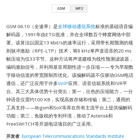
GSM
MP2
GSM 06.10（全速率）是
全球移动通信系统
标准的基础语音编
解码器，1991年由ETSI批准，并在全球数百个蜂窝网络中部
署。该算法以固定13 kbit/s的速率运行，采用带长期预测的规
则脉冲激励（RPE-LTP）技术，将8 kHz单声道语音的20 ms
帧压缩为仅33字节。这种方法将声道建模为线性预测滤波器，
编码激励信号，并利用基音周期性进一步压缩——专为早期数
字移动信道的带宽限制而优化。该编解码器不仅驱动GSM电话
通信，还广泛应用于许多
VoIP
应用、语音信箱系统和IVR平
台。其三大具体优势十分突出：第一，出色的压缩能力，一分
钟语音仅需约100 KB，实现高效存储和传输；第二，通用的
工具支持——libgsm和SoX等库在所有主流平台上提供编解码
功能；第三，免版税的专利环境，推动了Asterisk和
FreeSWITCH等开源电话项目的广泛采用。
开发者
:
European Telecommunications Standards Institute