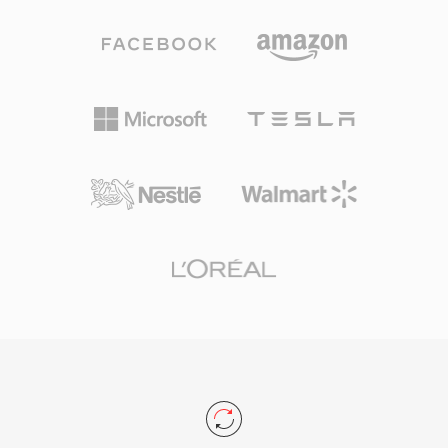
码器复杂度和更好的抗误码性能下实现透明音质。
这些特性解释了为何DVB数字电视、DAB数字广
播和HDV摄像机标准都将MP2列为强制或优先格
式。编码延迟也更短，这对唇音同步至关重要的直
播来说是一项重要特性。标准化数十年后，三大优
势使MP2持续保持相关性：在传输错误下的优雅
降级对无线信号至关重要，极低的编码延迟适合实
时广播链，以及在欧洲和亚洲广播框架中根深蒂固
的监管认可。