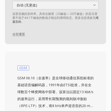
自动 (无更改)
设置音频的采样率。具有全频谱（20赫兹— 20千赫兹）的音乐需
要不低于44.1千赫兹的数值才能达到透明状态。更多信息请参见
维
基百科
。
全部重置
GSM
GSM 06.10（全速率）是全球移动通信系统标准的
基础语音编解码器，1991年由ETSI批准，并在全
球数百个蜂窝网络中部署。该算法以固定13 kbit/s
的速率运行，采用带长期预测的规则脉冲激励
（RPE-LTP）技术，将8 kHz单声道语音的20 ms