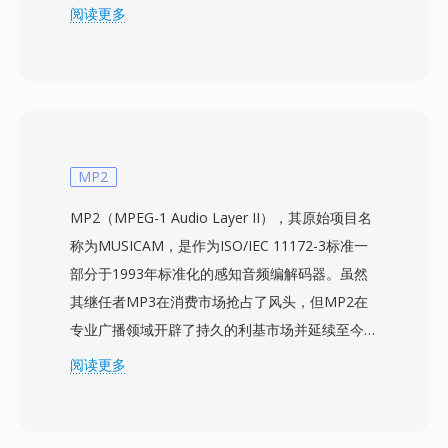
帧压缩为仅33字节。这种方法将声道建模为线性
阅读更多
预测滤波器，编码激励信号，并利用基音周期性进
一步压缩——专为早期数字移动信道的带宽限制
而优化。该编解码器不仅驱动GSM电话通信，还
广泛应用于许多VoIP应用、语音信箱系统和IVR平
台。其三大具体优势十分突出：第一，出色的压缩
能力，一分钟语音仅需约100 KB，实现高效存储
MP2
和传输；第二，通用的工具支持——libgsm和SoX
MP2（MPEG-1 Audio Layer II），其原始项目名
等库在所有主流平台上提供编解码功能；第三，免
称为MUSICAM，是作为ISO/IEC 11172-3标准一
版税的专利环境，推动了Asterisk和FreeSWITCH
部分于1993年标准化的感知音频编解码器。虽然
等开源电话项目的广泛采用。
其继任者MP3在消费市场抢占了风头，但MP2在
专业广播领域开辟了持久的利基市场并延续至今。
该编解码器通过多相滤波器组将音频分为32个子
阅读更多
带，应用心理声学模型确定掩蔽阈值，然后对每个
子带进行量化和Huffman编码。典型的广播部署对
立体声使用192-384 kbps，在比Layer III更低的编