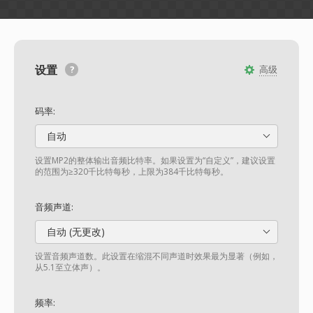
设置
高级
码率:
自动
设置MP2的整体输出音频比特率。如果设置为“自定义”，建议设置
的范围为≥320千比特每秒，上限为384千比特每秒。
音频声道:
自动 (无更改)
设置音频声道数。此设置在缩混不同声道时效果最为显著（例如，
从5.1至立体声）。
频率: