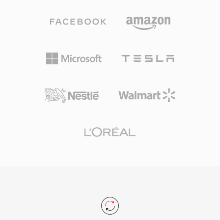
虽然曾经威胁GIF使用的LZW专利已于2004年到
错、可伸缩比特率支持以及在不下载完整文件的情
期，且WebP和AVIF等更新格式提供了更好的全彩
况下进行定位的能力。ASF文件包含一个含有元数
动画压缩，但GIF在文化中的根深蒂固使其在休闲
据的头部对象、存放实际媒体内容的数据对象，以
动画内容领域不可替代。
及用于高效随机访问的可选索引对象。内置的数字
版权管理支持使ASF在早期在线媒体商业内容发行
中广受欢迎。该容器处理多个同步流，包括视频、
音频、脚本命令和元数据标记。虽然ASF在许多使
用场景中已被更现代的容器所取代，但它在旧版
Windows媒体生态系统和依赖Windows Media
Services基础设施的企业环境中仍然具有相关性。