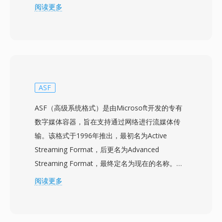
多包含256色，从24位RGB色彩空间中选取。GIF
阅读更多
最独特的功能是动画：多个图像帧可以按顺序存储
在单个文件中，每帧具有独立的延迟时间、处理方
式和局部调色板，无需任何视频编解码器或播放器
即可实现短循环动画。该格式还支持二值透明（一
个调色板条目被指定为完全透明）和用于渐进渲染
的隔行显示。GIF成为网络文化的代名词 — 动画
ASF
GIF在早期网站、即时通讯平台和社交媒体上大量
ASF（高级系统格式）是由Microsoft开发的专有
传播，演变为一种独立的交流媒介。其一大优势在
数字媒体容器，旨在支持通过网络进行流媒体传
于通用的动画支持 — GIF动画可在每一个网页浏
输。该格式于1996年推出，最初名为Active
览器、电子邮件客户端、即时通讯应用和社交平台
Streaming Format，后更名为Advanced
中原生播放，无需插件、编解码器或兼容性顾虑，
Streaming Format，最终定名为现在的名称。
这种普及程度是其他任何动画格式都未曾达到的。
ASF作为Windows Media Audio（WMA）和
阅读更多
基于调色板图像的无损压缩是另一个优势：具有纯
Windows Media Video（WMV）内容的底层容
色、文字和锐利边缘的图形（标志、图表、UI元
器，同时也可容纳任何编解码器的数据。该格式在
素）可以高效压缩，不会出现影响JPEG的失真。
设计时充分考虑了网络传输需求，集成了前向纠