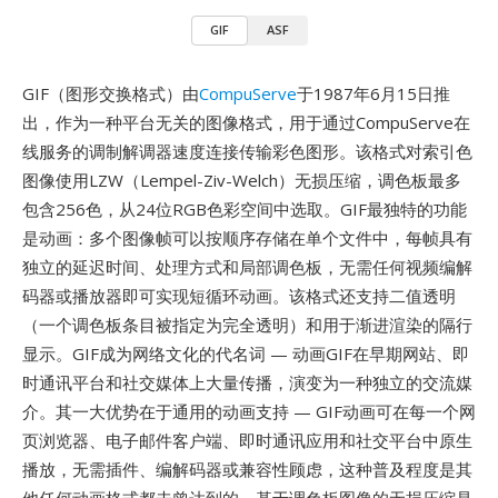
GIF
ASF
GIF（图形交换格式）由
CompuServe
于1987年6月15日推
出，作为一种平台无关的图像格式，用于通过CompuServe在
线服务的调制解调器速度连接传输彩色图形。该格式对索引色
图像使用LZW（Lempel-Ziv-Welch）无损压缩，调色板最多
包含256色，从24位RGB色彩空间中选取。GIF最独特的功能
是动画：多个图像帧可以按顺序存储在单个文件中，每帧具有
独立的延迟时间、处理方式和局部调色板，无需任何视频编解
码器或播放器即可实现短循环动画。该格式还支持二值透明
（一个调色板条目被指定为完全透明）和用于渐进渲染的隔行
显示。GIF成为网络文化的代名词 — 动画GIF在早期网站、即
时通讯平台和社交媒体上大量传播，演变为一种独立的交流媒
介。其一大优势在于通用的动画支持 — GIF动画可在每一个网
页浏览器、电子邮件客户端、即时通讯应用和社交平台中原生
播放，无需插件、编解码器或兼容性顾虑，这种普及程度是其