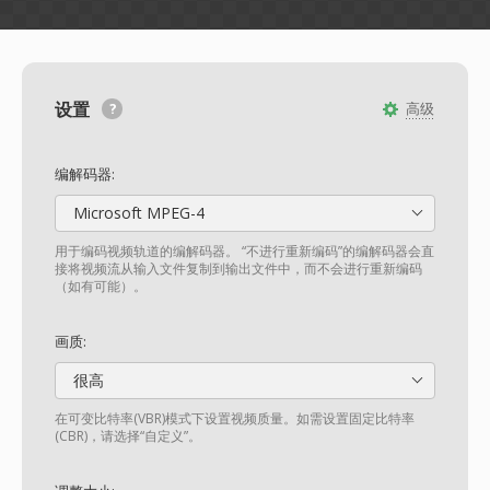
设置
高级
编解码器:
Microsoft MPEG-4
用于编码视频轨道的编解码器。 “不进行重新编码”的编解码器会直
接将视频流从输入文件复制到输出文件中，而不会进行重新编码
（如有可能）。
画质:
很高
在可变比特率(VBR)模式下设置视频质量。如需设置固定比特率
(CBR)，请选择“自定义”。