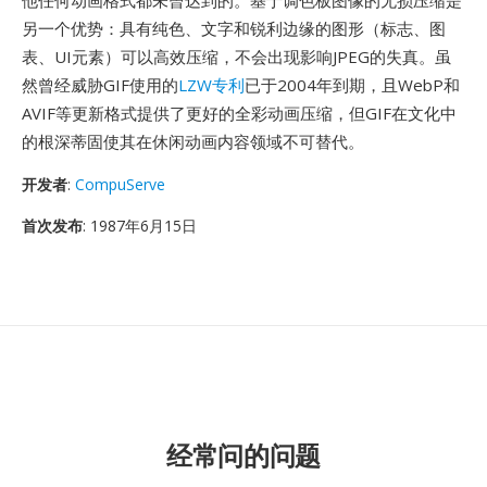
他任何动画格式都未曾达到的。基于调色板图像的无损压缩是
另一个优势：具有纯色、文字和锐利边缘的图形（标志、图
表、UI元素）可以高效压缩，不会出现影响JPEG的失真。虽
然曾经威胁GIF使用的
LZW专利
已于2004年到期，且WebP和
AVIF等更新格式提供了更好的全彩动画压缩，但GIF在文化中
的根深蒂固使其在休闲动画内容领域不可替代。
开发者
:
CompuServe
首次发布
: 1987年6月15日
经常问的问题