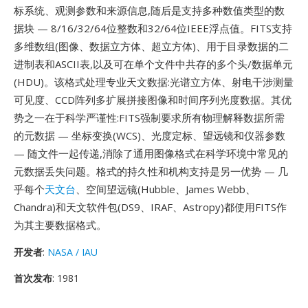
标系统、观测参数和来源信息,随后是支持多种数值类型的数
据块 — 8/16/32/64位整数和32/64位IEEE浮点值。FITS支持
多维数组(图像、数据立方体、超立方体)、用于目录数据的二
进制表和ASCII表,以及可在单个文件中共存的多个头/数据单元
(HDU)。该格式处理专业天文数据:光谱立方体、射电干涉测量
可见度、CCD阵列多扩展拼接图像和时间序列光度数据。其优
势之一在于科学严谨性:FITS强制要求所有物理解释数据所需
的元数据 — 坐标变换(WCS)、光度定标、望远镜和仪器参数
— 随文件一起传递,消除了通用图像格式在科学环境中常见的
元数据丢失问题。格式的持久性和机构支持是另一优势 — 几
乎每个
天文台
、空间望远镜(Hubble、James Webb、
Chandra)和天文软件包(DS9、IRAF、Astropy)都使用FITS作
为其主要数据格式。
开发者
:
NASA / IAU
首次发布
: 1981