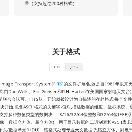
果（支持超过200种格式）
关于格式
FTS
JPEG
 Image Transport System(
FITS
)的文件扩展名,这是自1981年以
Don Wells、Eric Greisen和R.H. Harten在美国国家射电天文
学联合会认可。FITS从一开始就被设计为自描述的存档格式:每个文
头块开始,包含ASCII格式的关键字-值对,描述数据的维度、坐标系统
持多种数值类型的数据块 — 8/16/32/64位整数和32/64位IEEE浮
像、数据立方体、超立方体)、用于目录数据的二进制表和ASCII表,
个头/数据单元(HDU)。该格式处理专业天文数据:光谱立方体、射电