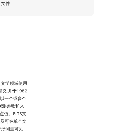
文件
来天文学领域使用
台定义,并于1982
件以一个或多个
、观测参数和来
点值。FITS支
以及可在单个文
干涉测量可见