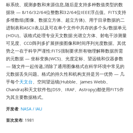
标系统、观测参数和来源信息,随后是支持多种数值类型的数
据块 — 8/16/32/64位整数和32/64位IEEE浮点值。FITS支持
多维数组(图像、数据立方体、超立方体)、用于目录数据的二
进制表和ASCII表,以及可在单个文件中共存的多个头/数据单元
(HDU)。该格式处理专业天文数据:光谱立方体、射电干涉测量
可见度、CCD阵列多扩展拼接图像和时间序列光度数据。其优
势之一在于科学严谨性:FITS强制要求所有物理解释数据所需
的元数据 — 坐标变换(WCS)、光度定标、望远镜和仪器参数
— 随文件一起传递,消除了通用图像格式在科学环境中常见的
元数据丢失问题。格式的持久性和机构支持是另一优势 — 几
乎每个
天文台
、空间望远镜(Hubble、James Webb、
Chandra)和天文软件包(DS9、IRAF、Astropy)都使用FITS作
为其主要数据格式。
开发者
:
NASA / IAU
首次发布
: 1981