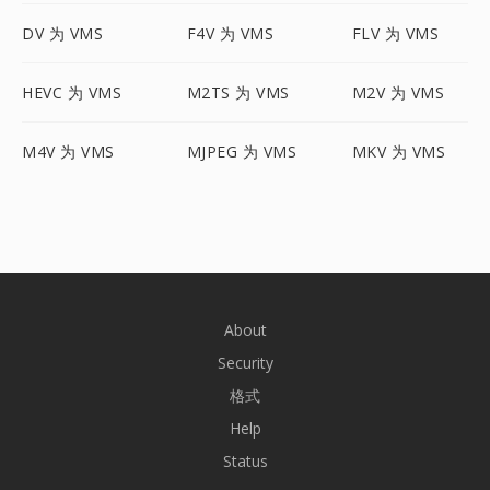
DV 为 VMS
F4V 为 VMS
FLV 为 VMS
HEVC 为 VMS
M2TS 为 VMS
M2V 为 VMS
M4V 为 VMS
MJPEG 为 VMS
MKV 为 VMS
About
Security
格式
Help
Status