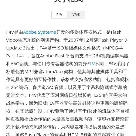
F4V
VMS
F4V是由
Adobe Systems
开发的多媒体容器格式，是Flash
Video生态系统的演进产物。于2007年12月随Flash Player 9
Update 3推出，F4V基于ISO基础媒体文件格式（MPEG-4
Part 14），旨在Adobe Flash平台内支持H.264视频编解码器
和AAC音频。与使用专有容器结构的前身
FLV
不同，F4V采用了
标准化的MP4兼容atom/box架构，使其与其他媒体工具和工
作流具有更好的互操作性。该格式支持高级功能，包括高规格
H.264编码、多声道AAC音频，以及用于字幕和隐藏式字幕的
定时文本。F4V代表了应对网络日益增长的H.264内容需求的
战略举措，因为旧版FLV容器无法高效封装这种更新的编解码
器。在其鼎盛时期，F4V驱动了通过基于Flash的流媒体平台和
网页视频播放器传输的大量高质量视频内容。该容器支持渐进
式下载和动态流媒体传输，为内容发布商提供灵活的分发选
项。虽然Flash Player的衰落和HTML5视频的兴起减少了新