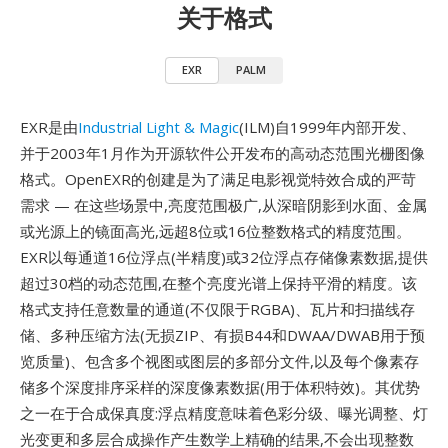
关于格式
EXR
PALM
EXR是由
Industrial Light & Magic
(ILM)自1999年内部开发、
并于2003年1月作为开源软件公开发布的高动态范围光栅图像
格式。OpenEXR的创建是为了满足电影视觉特效合成的严苛
需求 — 在这些场景中,亮度范围极广,从深暗阴影到水面、金属
或光源上的镜面高光,远超8位或16位整数格式的精度范围。
EXR以每通道16位浮点(半精度)或32位浮点存储像素数据,提供
超过30档的动态范围,在整个亮度光谱上保持平滑的精度。该
格式支持任意数量的通道(不仅限于RGBA)、瓦片和扫描线存
储、多种压缩方法(无损ZIP、有损B44和DWAA/DWAB用于预
览质量)、包含多个视图或图层的多部分文件,以及每个像素存
储多个深度排序采样的深度像素数据(用于体积特效)。其优势
之一在于合成保真度:浮点精度意味着色彩分级、曝光调整、灯
光变更和多层合成操作产生数学上精确的结果,不会出现整数