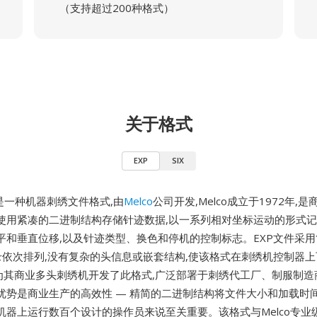
（支持超过200种格式）
关于格式
EXP
SIX
co) 是一种机器刺绣文件格式,由
Melco
公司开发,Melco成立于1972年,
使用紧凑的二进制结构存储针迹数据,以一系列相对坐标运动的形式记
平和垂直位移,以及针迹类型、换色和停机的控制标志。EXP文件采
记录依次排列,没有复杂的头信息或嵌套结构,使该格式在刺绣机控制器
co为其商业多头刺绣机开发了此格式,广泛部署于刺绣代工厂、制服制
优势是商业生产的高效性 — 精简的二进制结构将文件大小和加载时间
机器上运行数百个设计的操作员来说至关重要。该格式与Melco专业