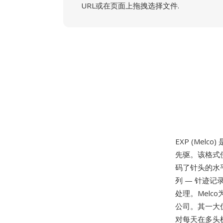
URL或在页面上拖拽选择文件.
EXP (Mel
先驱。该格式
码了针头的水
列 — 针迹
处理。Mel
公司。其一大
对每天在多头