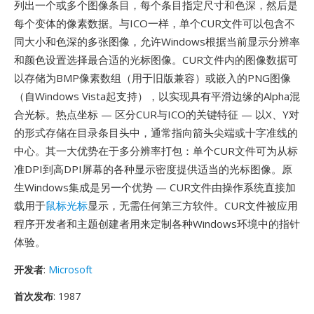
列出一个或多个图像条目，每个条目指定尺寸和色深，然后是
每个变体的像素数据。与ICO一样，单个CUR文件可以包含不
同大小和色深的多张图像，允许Windows根据当前显示分辨率
和颜色设置选择最合适的光标图像。CUR文件内的图像数据可
以存储为BMP像素数组（用于旧版兼容）或嵌入的PNG图像
（自Windows Vista起支持），以实现具有平滑边缘的Alpha混
合光标。热点坐标 — 区分CUR与ICO的关键特征 — 以X、Y对
的形式存储在目录条目头中，通常指向箭头尖端或十字准线的
中心。其一大优势在于多分辨率打包：单个CUR文件可为从标
准DPI到高DPI屏幕的各种显示密度提供适当的光标图像。原
生Windows集成是另一个优势 — CUR文件由操作系统直接加
载用于
鼠标光标
显示，无需任何第三方软件。CUR文件被应用
程序开发者和主题创建者用来定制各种Windows环境中的指针
体验。
开发者
:
Microsoft
首次发布
: 1987