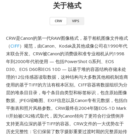
关于格式
CRW
VIPS
CRW是Canon的第一代RAW图像格式，基于相机图像文件格式
（
CIFF
）规范，由Canon、Kodak及其他成像公司在1990年代
末联合开发。CRW被Canon的消费级和准专业相机从约1998
年到2000年代初使用 — 包括PowerShot G系列、EOS
D30、EOS D60和EOS 10D — 以基于堆的容器结构存储未处
理的12位传感器读取数据，这种结构与大多数其他相机制造商
使用的基于TIFF的方法有根本区别。CIFF容器将数据组织为分
层的堆条目目录，每个条目由类型和标签标识，包含原始图像
数据、JPEG缩略图、EXIF信息以及Canon专有元数据，包括白
平衡表和照片风格参数。CRW最终在2004年随EOS-1D Mark
II开始被CR2格式取代，因为Canon转向了更符合行业惯例并
支持更高位深的基于TIFF的容器。CRW文件的一大优势在于
历史完整性：它们保留了数字摄影重要过渡时期的完整原始传