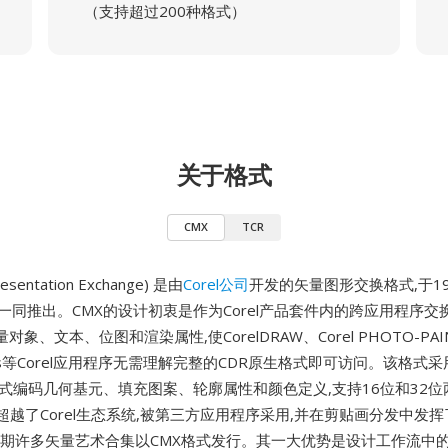
（支持超过200种格式）
关于格式
CMX
TCR
resentation Exchange) 是由
Corel公司
开发的矢量图形交换格式,于19
AW 5一同推出。CMX的设计初衷是作为Corel产品套件内的跨应用程序交
象、文本、位图和渲染属性,使CorelDRAW、Corel PHOTO-PAIN
ations等Corel应用程序无需理解完整的CDR原生格式即可访问。该格
方式编码几何基元、填充图案、轮廓属性和颜色定义,支持16位和32
超越了Corel生态系统,被第三方应用程序采用,并在剪贴画分发中发挥
中后期许多矢量艺术合集以CMX格式发行。其一大优势是设计工作流中