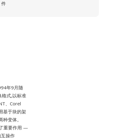
件
94年9月随
换格式,以标准
T、Corel
式采用基于块的架
位两种变体。
了重要作用 —
的互操作