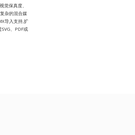
持视觉保真度、
使复杂的混合媒
MX导入支持,扩
SVG、PDF或