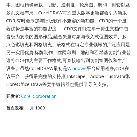
本、图框精确剪裁、阴影、透明度、轮廓图、调和、封套以及
多页文档布局。CorelDRAW每次重大版本更新都会引入新版
CDR,有时会添加与旧版软件不兼容的新功能。CDR的一个显
著优势是丰富的功能密度 — CDR文件能在单一原生文档中包
含极为复杂的图形作品,融合矢量对象与嵌入式位图效果、多
点色彩填充和网格填充。该格式在特定专业领域的广泛应用是
另一实用优势:标牌制作、丝网印刷、雕刻和乙烯基切割行业普
遍将CDR作为主要工作格式,可直接输出到切割绘图仪和生产
设备。虽然CorelDRAW最初是
Windows
平台应用程序,CDR在
该平台上获得最完整的支持,但Inkscape、Adobe Illustrator和
LibreOffice Draw等竞争编辑器也提供了导入支持。
开发者
:
Corel Corporation
首次发布
: 一月 1989