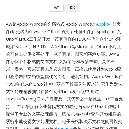
AW
HEIC
AW是Applix Words的文档格式,Applix Words是
Applix
办公套
件(后更名为Anyware Office)的文字处理组件,由Applix, Inc.为
Unix和Linux工作站开发。该套件面向1990年代的企业Unix环
境,在Solaris、HP-UX、AIX和Linux等Microsoft Office不可用
的平台上提供文字处理、电子表格、图形和演示功能。AW文
件存储带有格式的文本文档,支持字符和段落样式、页面布
局、表格、页眉页脚以及嵌入图形。该格式使用针对Applix应
用程序内部文档模型优化的专有二进制结构。Applix Words在
1990年代末的Linux社区中获得了较高关注度,当时它作为默认
文字处理器被捆绑在多个商业Linux发行版中,那时
OpenOffice.org尚未广泛普及。其优势之一是原生Unix平台支
持 — 在几乎没有商业替代方案的时期,Applix在Unix工作站上
提供了专业的文字处理能力。该格式与Applix套件其他组件的
紧密集成使得文字处理文档、电子表格和演示文稿之间可以交
叉引用。Applix于2003年被
Cognos
收购,办公套件随之停产。