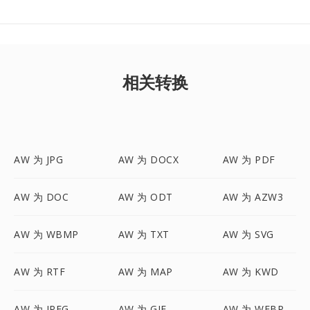
相关转换
AW 为 JPG
AW 为 DOCX
AW 为 PDF
AW 为 DOC
AW 为 ODT
AW 为 AZW3
AW 为 WBMP
AW 为 TXT
AW 为 SVG
AW 为 RTF
AW 为 MAP
AW 为 KWD
AW 为 JPEG
AW 为 GIF
AW 为 WEBP