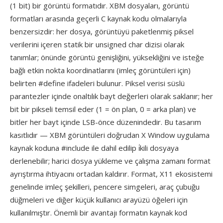
(1 bit) bir görüntü formatıdır. XBM dosyaları, görüntü
formatları arasında geçerli C kaynak kodu olmalarıyla
benzersizdir: her dosya, görüntüyü paketlenmiş piksel
verilerini içeren statik bir unsigned char dizisi olarak
tanımlar; önünde görüntü genişliğini, yüksekliğini ve isteğe
bağlı etkin nokta koordinatlarını (imleç görüntüleri için)
belirten #define ifadeleri bulunur. Piksel verisi süslü
parantezler içinde onaltılık bayt değerleri olarak saklanır; her
bit bir pikseli temsil eder (1 = ön plan, 0 = arka plan) ve
bitler her bayt içinde LSB-önce düzenindedir. Bu tasarım
kasıtlıdır — XBM görüntüleri doğrudan X Window uygulama
kaynak koduna #include ile dahil edilip i̇kili dosyaya
derlenebilir; harici dosya yükleme ve çalışma zamanı format
ayrıştırma ihtiyacını ortadan kaldırır. Format, X11 ekosistemi
genelinde imleç şekilleri, pencere simgeleri, araç çubuğu
düğmeleri ve diğer küçük kullanıcı arayüzü öğeleri için
kullanılmıştır. Önemli bir avantajı formatın kaynak kod