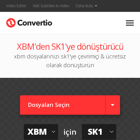
Video Editor
Add Subtitles to Video
Daha fazla
XBM'den SK1'ye dönüştürücü
xbm dosyalarınızı sk1'ye çevrimiçi & ücretsiz
olarak dönüştürün
Dosyaları Seçin
XBM
SK1
için