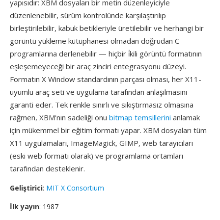
yapısıdır: XBM dosyaları bir metin düzenleyiciyle
düzenlenebilir, sürüm kontrolünde karşılaştırılıp
birleştirilebilir, kabuk betikleriyle üretilebilir ve herhangi bir
görüntü yükleme kütüphanesi olmadan doğrudan C
programlarına derlenebilir — hiçbir i̇kili görüntü formatının
eşleşemeyeceği bir araç zinciri entegrasyonu düzeyi.
Formatın X Window standardının parçası olması, her X11-
uyumlu araç seti ve uygulama tarafından anlaşılmasını
garanti eder. Tek renkle sınırlı ve sıkıştırmasız olmasına
rağmen, XBM'nın sadeliği onu
bitmap temsillerini
anlamak
için mükemmel bir eğitim formatı yapar. XBM dosyaları tüm
X11 uygulamaları, ImageMagick, GIMP, web tarayıcıları
(eski web formatı olarak) ve programlama ortamları
tarafından desteklenir.
Geliştirici
:
MIT X Consortium
İlk yayın
: 1987