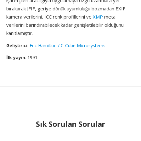
işaretçileri aracılığıyla uygulamaya özgü uzantılara yer
bırakarak JFIF, geriye dönük uyumluluğu bozmadan EXIF
kamera verilerini, ICC renk profillerini ve
XMP
meta
verilerini barındırabilecek kadar genişletilebilir olduğunu
kanıtlamıştır.
Geliştirici
:
Eric Hamilton / C-Cube Microsystems
İlk yayın
: 1991
Sık Sorulan Sorular