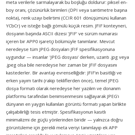
meta verilerle sarmalayarak bu boşluğu doldurur: piksel en-
boy oranı, çözünürlük birimleri (DPI veya santimetre başına
nokta), renk uzayı belirtimi (CCIR 601 dönüşümünü kullanan
YCbCr) ve isteğe bağlı gömülü küçük resim. JFIF konteyneri,
dosyanın başında ASCII dizesi 'JFIF' ve sürüm numarası
içeren bir APP0 işaretçi bölümüyle tanımlanır. Mevcut
neredeyse tüm JPEG dosyaları JFIF spesifikasyonuna
uygundur — insanlar 'JPEG dosyası' derken, uzantı .jpg veya
.jpeg olsa bile neredeyse her zaman bir JFIF dosyasını
kastederler. Bir avantajı evrenselliğidir: JFIF'ın basitliği ve
erken yayım tarihi (rakip tekliflerden önce), temel JPEG
dosya formatı olarak neredeyse her yazılım ve donanım
platformu tarafından benimsenmesini sağlayarak JPEG'ı
dünyanın en yaygın kullanılan görüntü formatı yapan birlikte
çalışabilirliği tesis etmiştir. Spesifikasyonun kasıtlı
minimalizmi de güçlü yönlerinden biridir — yalnızca doğru
görüntüleme için gerekli meta veriyi tanımlayıp ek APP