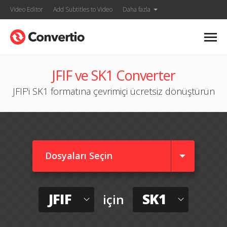
Video Editor
Add Subtitles to Video
Daha fazla
JFIF ve SK1 Converter
JFIF'i SK1 formatına çevrimiçi ücretsiz dönüştürün
Dosyaları Seçin
JFIF
SK1
için