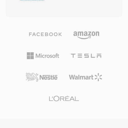
uygulanan yaklaşık 30-40 saniyelik süre
kullanılmaya devam etmiştir. XA sesinin
kısıtlamasıdır. Apple bu yaklaşımı seçerek
çıkarılması ve dönüştürülmesi FFmpeg ve
mevcut AAC kodlayıcı altyapısının kodek
modlama topluluğu tarafından geliştirilen özel
düzeyinde değişiklik gerektirmeden zil sesleri
oyun varlığı çıkarıcıları aracılığıyla mümkündür.
üretmesini sağlamıştır; ayrı uzantı işe normal
Geliştiriciler için pratik bir avantajı, XA
müzik parçalarının zil sesi seçicisinde
dosyalarının oyun sırasında ana döngüyü
görünmesini ve tam tersini engeller. M4R
durdurmadan diskten akışla oynatılabilmesiydi
oluşturmak, kısa bir ses klibini AAC olarak
— belleğin kısıtlı olduğu dönemde kesintisiz
kodlamayı, izin verilen uzunluğa kırpmayı ve
arka plan müziği sağlıyordu. Oyun korumacıları
dosyayı yeniden adlandırmayı içerir. iTunes
için XA, klasik Maxis oyun varlıkları açıldığında
(veya yeni macOS&#039;ta Apple Music) ve
sıkça karşılaşılan bir format olmaya devam
GarageBand yerleşik iş akışları sunar ve
etmektedir.
Audacity gibi üçüncü taraf araçlar da bunu
kolaylıkla yapar. Eşitlendiğinde veya
indirildiğinde zil sesi, aramalar, alarmlar ve
kişiye özel uyarılar için iOS ayarlarına entegre