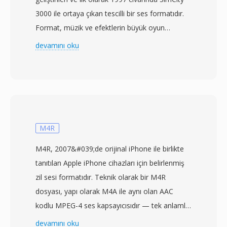
3000 ile ortaya çıkan tescilli bir ses formatıdır.
Format, müzik ve efektlerin büyük oyun
varlıklarıyla bir arada bulunabilmesi için
devamını oku
minimum dosya boyutlarında kabul edilebilir ses
kalitesi sunan, oyun sesine özel olarak
uyarlanmış bir EA ADPCM (Adaptive Differential
Pulse-Code Modulation) varyantıdır. XA
kodlama, mutlak değerler yerine ardışık ses
örnekleri arasındaki farkı depolar, ardından bu
M4R
farkları kısıtlı bir bit aralığına niceler. Bu
M4R, 2007&#039;de orijinal iPhone ile birlikte
yaklaşım, kod çözmeyi hesaplama açısından
tanıtılan Apple iPhone cihazları için belirlenmiş
ucuz tutarken önemli sıkıştırma sağlar — CPU
zil sesi formatıdır. Teknik olarak bir M4R
kaynaklarının çoğunu görüntü oluşturma ve
dosyası, yapı olarak M4A ile aynı olan AAC
simülasyona ayıran oyunlar için önemli bir
kodlu MPEG-4 ses kapsayıcısıdır — tek anlamlı
husus. Format, 2000&#039;lerin başına kadar
farklar dosya uzantısı ve iOS tarafından
devamını oku
SimCity 4, The Sims ve diğer Maxis oyunlarında