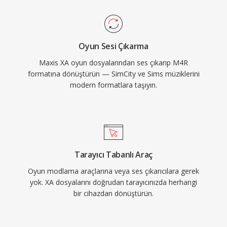
olur. Pratik avantajları arasında iTunes eşitleme
veya AirDrop aracılığıyla herhangi bir
iPhone&#039;a zahmetsiz dağıtım, küçük
Oyun Sesi Çıkarma
dosya boyutlarında bile AAC kodekinden yüksek
Maxis XA oyun dosyalarından ses çıkarıp M4R
kaliteli oynatma ve anında arayan kimliği için
formatına dönüştürün — SimCity ve Sims müziklerini
belirli kişilere bireysel zil sesleri atama imkanı
modern formatlara taşıyın.
yer alır.
Tarayıcı Tabanlı Araç
Oyun modlama araçlarına veya ses çıkarıcılara gerek
yok. XA dosyalarını doğrudan tarayıcınızda herhangi
bir cihazdan dönüştürün.