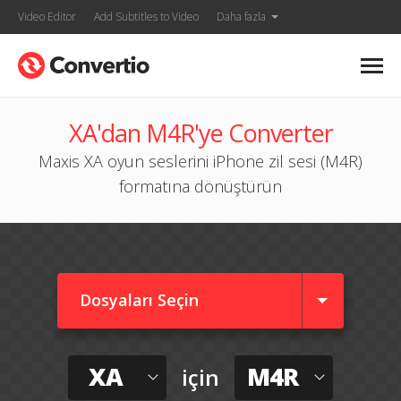
Video Editor
Add Subtitles to Video
Daha fazla
XA'dan M4R'ye Converter
Maxis XA oyun seslerini iPhone zil sesi (M4R)
formatına dönüştürün
Dosyaları Seçin
XA
M4R
için