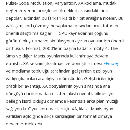
Pulse-Code Modulation) varyantıdır. XA kodlama, mutlak
değerler yerine ardışık ses örnekleri arasındaki farkı
depolar, ardından bu farkları kısıtlı bir bit aralığına niceler. Bu
yaklaşım, kod çözmeyi hesaplama açısından ucuz tutarken
önemli sıkıştırma sağlar — CPU kaynaklarının çoğunu
görüntü oluşturma ve simülasyona ayıran oyunlar için önemli
bir husus. Format, 2000'lerin başına kadar SimCity 4, The
Sims ve diğer Maxis oyunlarında kullanılmaya devam
etmiştir. XA sesinin çıkarılması ve dönüştürülmesi
FFmpeg
ve modlama topluluğu tarafından geliştirilen özel oyun
varlığı çıkarıcıları aracılığıyla mümkündür. Geliştiriciler için
pratik bir avantajı, XA dosyalarının oyun sırasında ana
döngüyü durdurmadan diskten akışla oynatılabilmesiydi —
belleğin kısıtlı olduğu dönemde kesintisiz arka plan müziği
sağlıyordu. Oyun korumacıları için XA, klasik Maxis oyun
varlıkları açıldığında sıkça karşılaşılan bir format olmaya
devam etmektedir.