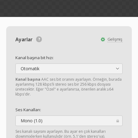
Ayarlar
Gelişmiş
Kanal başına bit hızı:
Otomatik
Kanal başına
AAC ses bit oranını ayarlayın. Örneğin, burada
ayarlanmış 128 kbps'li stereo ses bir 256 kbps dosyası
üretecektir. Eğer "Özel" e ayarlanırsa, önerilen aralık ≥64
kbps'dir.
Ses Kanalları:
Mono (1.0)
Ses kanalı sayısını ayarlayın. Bu ayar en çok kanalları
downmixlerken kullanışlıdır (örn. 5,1'den stereo'ya).