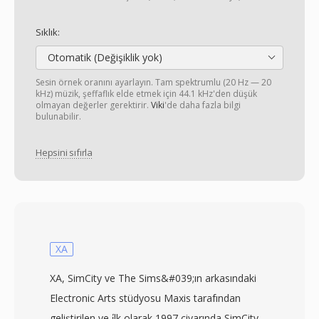
Sıklık:
Otomatik (Değişiklik yok)
Sesin örnek oranını ayarlayın. Tam spektrumlu (20 Hz — 20
kHz) müzik, şeffaflık elde etmek için 44.1 kHz'den düşük
olmayan değerler gerektirir.
Viki
'de daha fazla bilgi
bulunabilir.
Hepsini sıfırla
XA
XA, SimCity ve The Sims&#039;ın arkasındaki
Electronic Arts stüdyosu Maxis tarafından
geliştirilen ve i̇lk olarak 1997 civarında SimCity