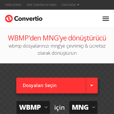
Video Editor
Add Subtitles to Video
Daha fazla
WBMP'den MNG'ye dönüştürücü
wbmp dosyalarınızı mng'ye çevrimiçi & ücretsiz
olarak dönüştürün
Dosyaları Seçin
WBMP
MNG
için