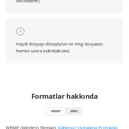
desteklenir)
3
Haydi dosyayı dönüştürün ve mng dosyanızı
hemen sonra indirebilirsiniz
Formatlar hakkında
WBMP
MNG
WBMP (Wireless Bitmap),
Kablosuz Uygulama Protokolü