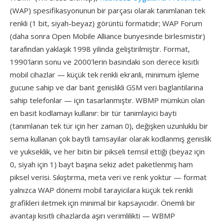
(WAP) spesifikasyonunun bir parçası olarak tanımlanan tek
renkli (1 bit, siyah-beyaz) görüntü formatıdır; WAP Forum
(daha sonra Open Mobile Alliance bunyesinde birlesmistir)
tarafından yaklaşık 1998 yilinda geliştirilmiştir. Format,
1990'ların sonu ve 2000'lerin basindaki son derece kısıtlı
mobil cihazlar — küçük tek renkli ekranli, minimum i̇şleme
gucune sahip ve dar bant genislikli GSM veri baglantilarina
sahip telefonlar — için tasarlanmıştır. WBMP mümkün olan
en basit kodlamayı kullanır: bir tür tanimlayici bayti
(tanımlanan tek tür için her zaman 0), değişken uzunluklu bir
sema kullanan çok baytli tamsayilar olarak kodlanmış genislik
ve yukseklik, ve her bitin bir pikseli temsil ettiği (beyaz için
0, siyah için 1) bayt başına sekiz adet paketlenmiş ham
piksel verisi. Sıkıştırma, meta veri ve renk yoktur — format
yalnızca WAP dönemi mobil tarayicilara küçük tek renkli
grafikleri iletmek için minimal bir kapsayıcıdır. Önemli bir
avantajı kısıtlı cihazlarda aşırı verimlilikti — WBMP