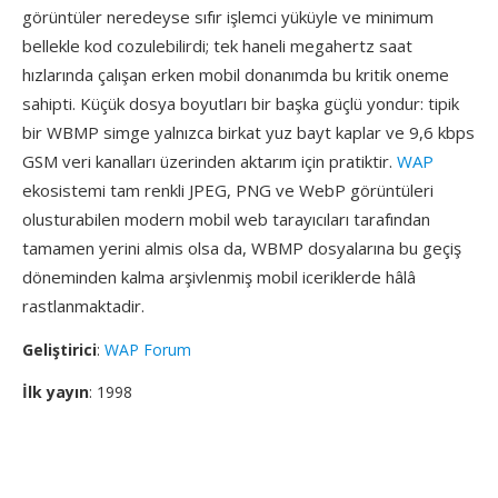
görüntüler neredeyse sıfır işlemci yüküyle ve minimum
bellekle kod cozulebilirdi; tek haneli megahertz saat
hızlarında çalışan erken mobil donanımda bu kritik oneme
sahipti. Küçük dosya boyutları bir başka güçlü yondur: tipik
bir WBMP simge yalnızca birkat yuz bayt kaplar ve 9,6 kbps
GSM veri kanalları üzerinden aktarım için pratiktir.
WAP
ekosistemi tam renkli JPEG, PNG ve WebP görüntüleri
olusturabilen modern mobil web tarayıcıları tarafından
tamamen yerini almis olsa da, WBMP dosyalarına bu geçiş
döneminden kalma arşivlenmiş mobil iceriklerde hâlâ
rastlanmaktadir.
Geliştirici
:
WAP Forum
İlk yayın
: 1998