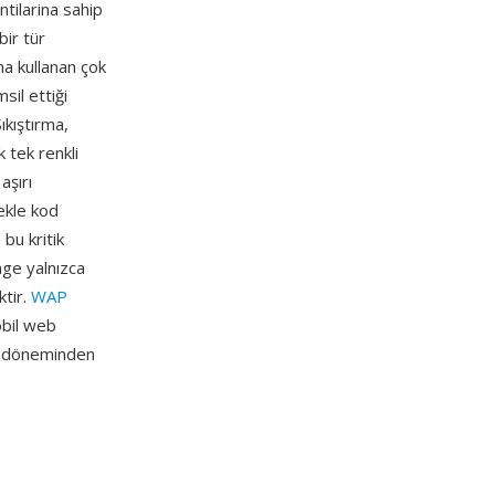
ntilarina sahip
bir tür
ma kullanan çok
sil ettiği
ıkıştırma,
 tek renkli
aşırı
ekle kod
bu kritik
mge yalnızca
ktir.
WAP
obil web
iş döneminden