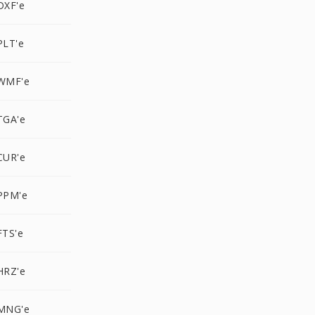
DXF'e
PLT'e
WMF'e
TGA'e
CUR'e
PPM'e
TS'e
HRZ'e
MNG'e