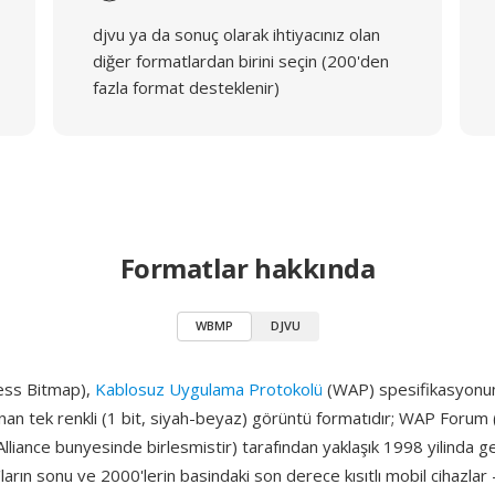
djvu ya da sonuç olarak ihtiyacınız olan
diğer formatlardan birini seçin (200'den
fazla format desteklenir)
Formatlar hakkında
WBMP
DJVU
ss Bitmap),
Kablosuz Uygulama Protokolü
(WAP) spesifikasyonun
nan tek renkli (1 bit, siyah-beyaz) görüntü formatıdır; WAP Forum
liance bunyesinde birlesmistir) tarafından yaklaşık 1998 yilinda geli
arın sonu ve 2000'lerin basindaki son derece kısıtlı mobil cihazlar