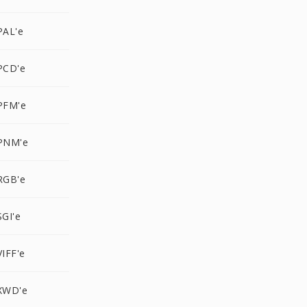
PAL'e
PCD'e
PFM'e
PNM'e
RGB'e
GI'e
IFF'e
XWD'e