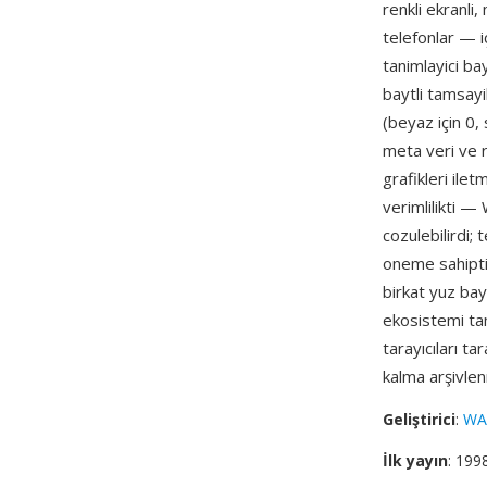
renkli ekranli
telefonlar — i
tanimlayici ba
baytli tamsayil
(beyaz için 0,
meta veri ve 
grafikleri ilet
verimlilikti 
cozulebilirdi;
oneme sahipti
birkat yuz bay
ekosistemi ta
tarayıcıları 
kalma arşivlen
Geliştirici
:
WA
İlk yayın
: 199