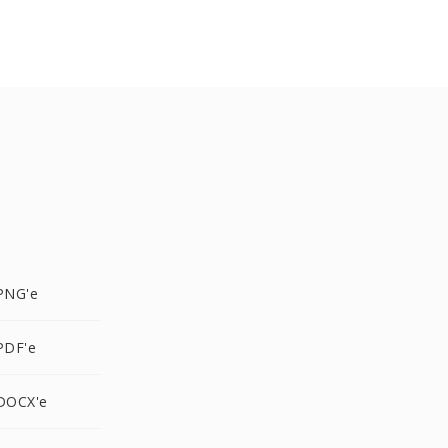
PNG'e
PDF'e
DOCX'e