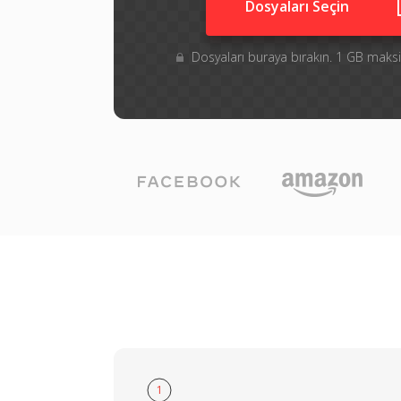
Dosyaları Seçin
Dosyaları buraya bırakın. 1 GB ma
1