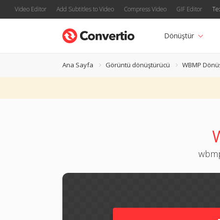
Video Editor
Add Subtitles to Video
Compress Video
GIF Editor
Te
Dönüştür
Ana Sayfa
Görüntü dönüştürücü
WBMP Dönüş
wbmp 