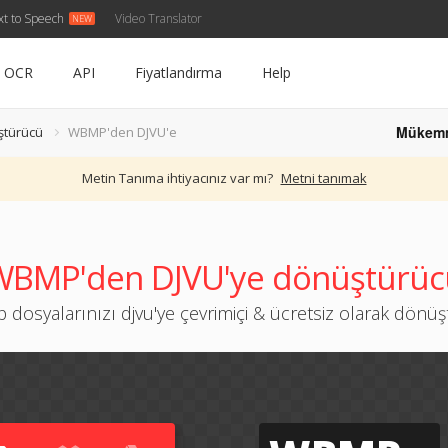
xt to Speech
Video Translator
OCR
API
Fiyatlandırma
Help
Mükem
türücü
WBMP'den DJVU'e
Metin Tanıma ihtiyacınız var mı?
Metni tanımak
WBMP'den DJVU'ye dönüştürüc
dosyalarınızı djvu'ye çevrimiçi & ücretsiz olarak dönü