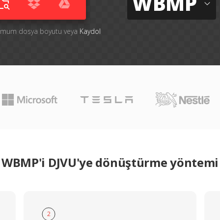
WBMP
ksimum dosya boyutu veya
Kaydol
WBMP'i DJVU'ye dönüştürme yöntemi
2