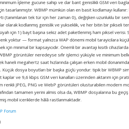
, minimum i̇şleme gucune sahip ve dar bant genislikli GSM veri bagla
çin tasarlanmıştır. WBMP mümkün olan en basit kodlamayı kullanır: 
yti (tanımlanan tek tür için her zaman 0), değişken uzunluklu bir se
ar olarak kodlanmış genislik ve yukseklik, ve her bitin bir pikseli tem
 siyah için 1) bayt başına sekiz adet paketlenmiş ham piksel verisi. S
renk yoktur — format yalnızca WAP dönemi mobil tarayicilara küçük
mek için minimal bir kapsayıcıdır. Önemli bir avantajı kısıtlı cihazlarda 
— WBMP görüntüler neredeyse sıfır işlemci yüküyle ve minimum bell
 tek haneli megahertz saat hızlarında çalışan erken mobil donanımda 
. Küçük dosya boyutları bir başka güçlü yondur: tipik bir WBMP si
t kaplar ve 9,6 kbps GSM veri kanalları üzerinden aktarım için prati
m renkli JPEG, PNG ve WebP görüntüleri olusturabilen modern m
tarafından tamamen yerini almis olsa da, WBMP dosyalarına bu geç
miş mobil iceriklerde hâlâ rastlanmaktadir.
P Forum
8