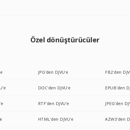
Özel dönüştürücüler
'e
JPG'den DJVU'e
FB2'den DJV
U'e
DOC'den DJVU'e
EPUB'den D
'e
RTF'den DJVU'e
JPEG'den DJ
e
HTML'den DJVU'e
AZW3'den D