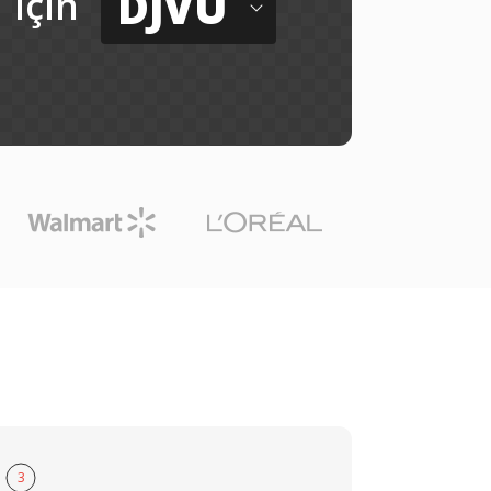
DJVU
için
3