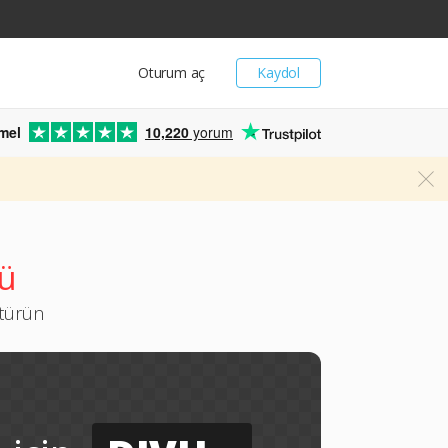
Oturum aç
Kaydol
mel
10,220
yorum
ü
ştürün