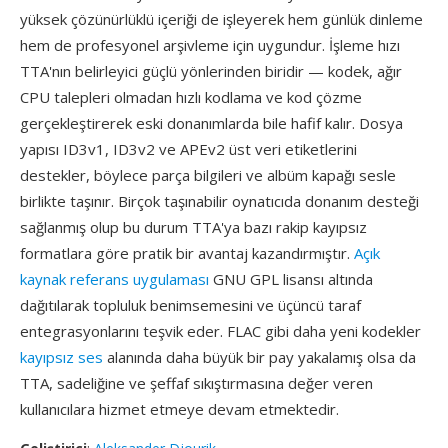
yüksek çözünürlüklü içeriği de işleyerek hem günlük dinleme
hem de profesyonel arşivleme için uygundur. İşleme hızı
TTA'nın belirleyici güçlü yönlerinden biridir — kodek, ağır
CPU talepleri olmadan hızlı kodlama ve kod çözme
gerçekleştirerek eski donanımlarda bile hafif kalır. Dosya
yapısı ID3v1, ID3v2 ve APEv2 üst veri etiketlerini
destekler, böylece parça bilgileri ve albüm kapağı sesle
birlikte taşınır. Birçok taşınabilir oynatıcıda donanım desteği
sağlanmış olup bu durum TTA'ya bazı rakip kayıpsız
formatlara göre pratik bir avantaj kazandırmıştır.
Açık
kaynak referans uygulaması
GNU GPL lisansı altında
dağıtılarak topluluk benimsemesini ve üçüncü taraf
entegrasyonlarını teşvik eder. FLAC gibi daha yeni kodekler
kayıpsız ses
alanında daha büyük bir pay yakalamış olsa da
TTA, sadeliğine ve şeffaf sıkıştırmasına değer veren
kullanıcılara hizmet etmeye devam etmektedir.