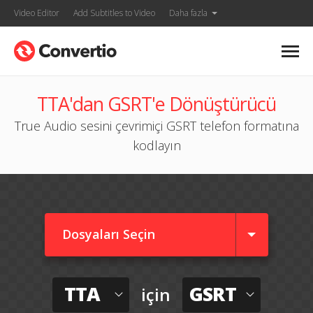
Video Editor
Add Subtitles to Video
Daha fazla
TTA'dan GSRT'e Dönüştürücü
True Audio sesini çevrimiçi GSRT telefon formatına
kodlayın
Dosyaları Seçin
TTA
GSRT
için