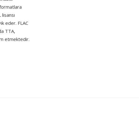
 formatlara
lisansı
vik eder. FLAC
da TTA,
am etmektedir.