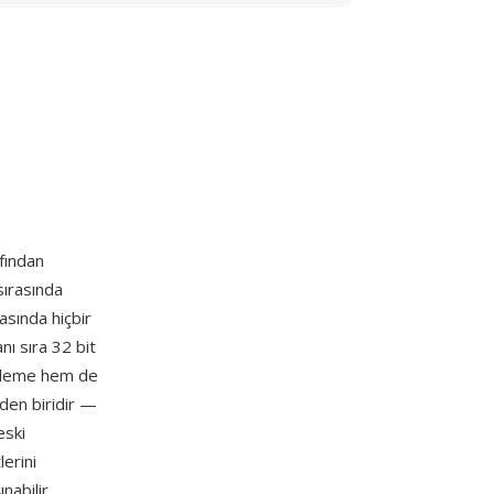
fından
sırasında
asında hiçbir
ı sıra 32 bit
inleme hem de
nden biridir —
eski
erini
nabilir