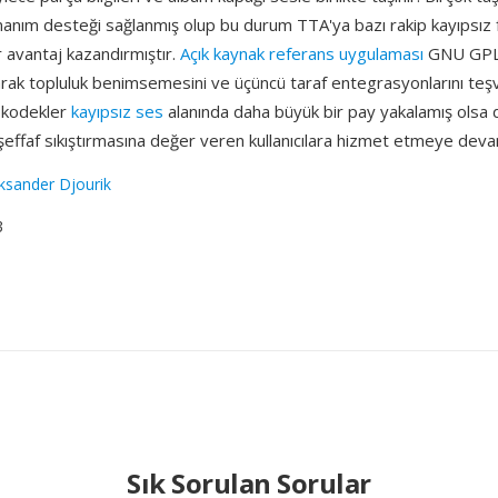
nanım desteği sağlanmış olup bu durum TTA'ya bazı rakip kayıpsız
r avantaj kazandırmıştır.
Açık kaynak referans uygulaması
GNU GPL 
larak topluluk benimsemesini ve üçüncü taraf entegrasyonlarını teş
i kodekler
kayıpsız ses
alanında daha büyük bir pay yakalamış olsa 
 şeffaf sıkıştırmasına değer veren kullanıcılara hizmet etmeye dev
ksander Djourik
3
Sık Sorulan Sorular