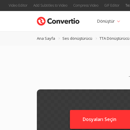
Video Editor
Add Subtitles to Video
Compress Video
GIF Editor
Te
Dönüştür
Ana Sayfa
Ses dönüştürücü
TTA Dönüştürücü
Dosyaları Seçin