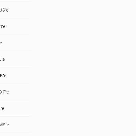
US'e
4'e
e
C'e
B'e
DT'e
'e
MS'e