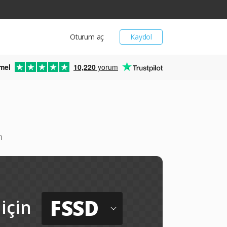
Oturum aç
Kaydol
mel
10,220
yorum
n
FSSD
için