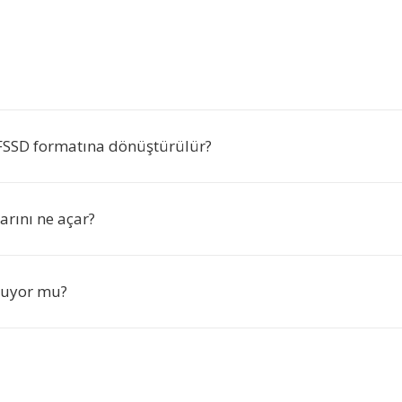
FSSD formatına dönüştürülür?
arını ne açar?
nuyor mu?