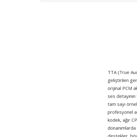
TTA (True Audi
geliştirilen g
orijinal PCM a
ses detayının 
tam sayı örne
profesyonel ar
kodek, ağır C
donanımlarda b
destekler, böyl