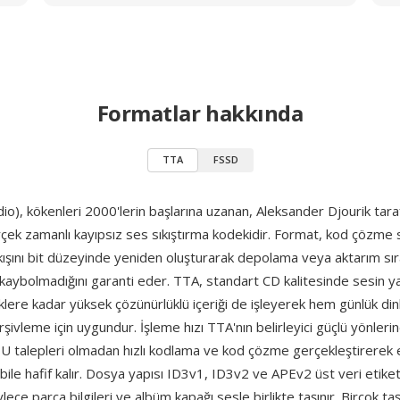
Formatlar hakkında
TTA
FSSD
o), kökenleri 2000'lerin başlarına uzanan, Aleksander Djourik tara
erçek zamanlı kayıpsız ses sıkıştırma kodekidir. Format, kod çözme 
kışını bit düzeyinde yeniden oluşturarak depolama veya aktarım sır
kaybolmadığını garanti eder. TTA, standart CD kalitesinde sesin yan
klere kadar yüksek çözünürlüklü içeriği de işleyerek hem günlük d
şivleme için uygundur. İşleme hızı TTA'nın belirleyici güçlü yönleri
PU talepleri olmadan hızlı kodlama ve kod çözme gerçekleştirerek 
ile hafif kalır. Dosya yapısı ID3v1, ID3v2 ve APEv2 üst veri etiketl
ece parça bilgileri ve albüm kapağı sesle birlikte taşınır. Birçok taşı