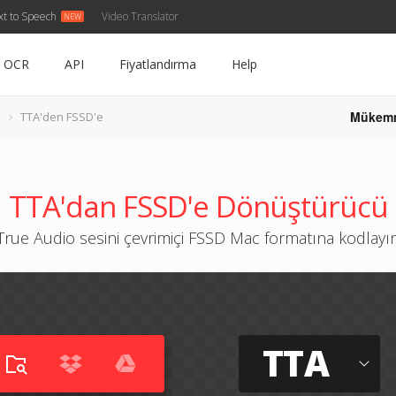
xt to Speech
Video Translator
OCR
API
Fiyatlandırma
Help
Mükem
TTA'den FSSD'e
TTA'dan FSSD'e Dönüştürücü
True Audio sesini çevrimiçi FSSD Mac formatına kodlayı
TTA