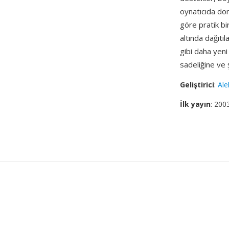
oynatıcıda do
göre pratik bi
altında dağıtı
gibi daha yen
sadeliğine ve
Geliştirici
:
Ale
İlk yayın
: 200