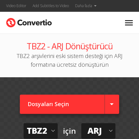
Video Editor
Add Subtitles to Video
Daha fazla
TBZ2 - ARJ Dönüştürücü
TBZ2 arşivlerini eski sistem desteği için ARJ
formatına ücretsiz dönüştürün
Dosyaları Seçin
TBZ2
ARJ
için