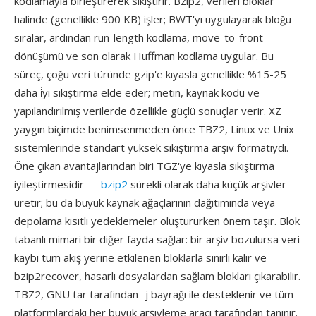
kodlamayla birleştirerek sıkıştırır. Bzip2, verileri bloklar
halinde (genellikle 900 KB) işler; BWT'yı uygulayarak bloğu
sıralar, ardından run-length kodlama, move-to-front
dönüşümü ve son olarak Huffman kodlama uygular. Bu
süreç, çoğu veri türünde gzip'e kıyasla genellikle %15-25
daha i̇yi sıkıştırma elde eder; metin, kaynak kodu ve
yapılandırılmış verilerde özellikle güçlü sonuçlar verir. XZ
yaygın biçimde benimsenmeden önce TBZ2, Linux ve Unix
sistemlerinde standart yüksek sıkıştırma arşiv formatıydı.
Öne çıkan avantajlarından biri TGZ'ye kıyasla sıkıştırma
iyileştirmesidir —
bzip2
sürekli olarak daha küçük arşivler
üretir; bu da büyük kaynak ağaçlarının dağıtımında veya
depolama kısıtlı yedeklemeler oluştururken önem taşır. Blok
tabanlı mimari bir diğer fayda sağlar: bir arşiv bozulursa veri
kaybı tüm akış yerine etkilenen bloklarla sınırlı kalır ve
bzip2recover, hasarlı dosyalardan sağlam blokları çıkarabilir.
TBZ2, GNU tar tarafından -j bayrağı ile desteklenir ve tüm
platformlardaki her büyük arşivleme aracı tarafından tanınır.