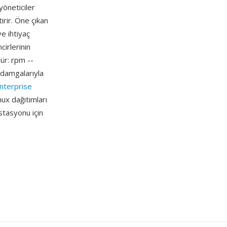
yöneticiler
irir. Öne çıkan
ve ihtiyaç
cirlerinin
ür: rpm --
 damgalarıyla
nterprise
ux dağıtımları
̇stasyonu için