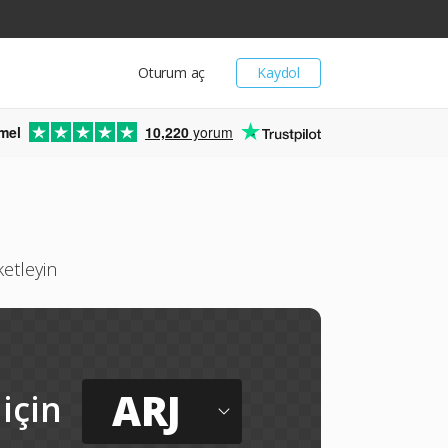
Oturum aç
Kaydol
mel
10,220
yorum
ketleyin
ARJ
için