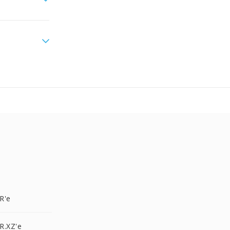
R'e
R.XZ'e