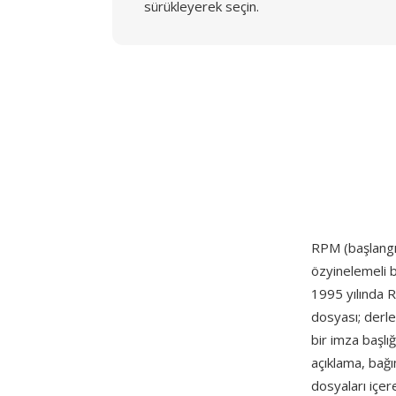
sürükleyerek seçin.
RPM (başlang
özyinelemeli b
1995 yılında R
dosyası; derle
bir imza başlı
açıklama, bağı
dosyaları içere