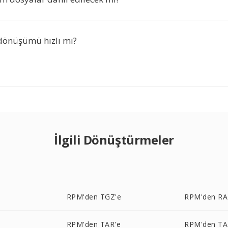
dönüşümü hızlı mı?
İlgili Dönüştürmeler
e
RPM'den TGZ'e
RPM'den RA
e
RPM'den TAR'e
RPM'den TA