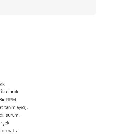
ak
i̇lk olarak
. Bir RPM
t tanımlayıcı),
adı, sürüm,
erçek
i formatta