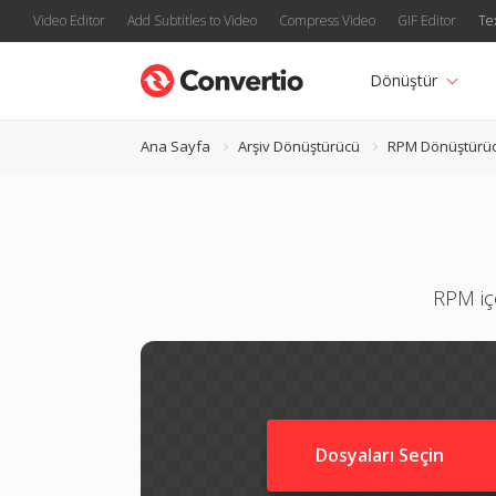
Video Editor
Add Subtitles to Video
Compress Video
GIF Editor
Te
Dönüştür
Ana Sayfa
Arşiv Dönüştürücü
RPM Dönüştürü
RPM içe
Dosyaları Seçin