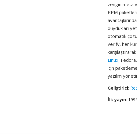
zengin meta ve
RPM paketlerin
avantajlarında
duydukları yet
otomatik çözü
verify, her ku
karşılaştırara
Linux
, Fedora
için paketleme
yazılım yöneti
Geliştirici
:
Re
İlk yayın
: 199