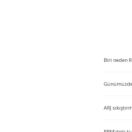
Biri neden 
Günümüzde A
ARJ sıkıştır
RPM'deki tü