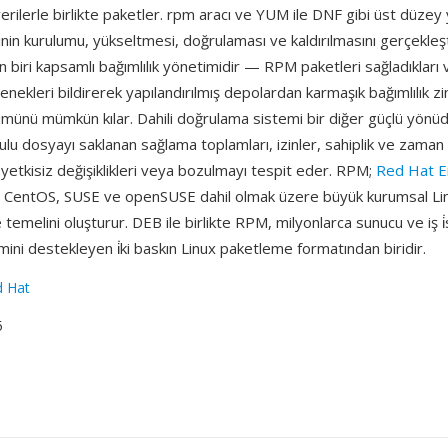
rilerle birlikte paketler. rpm aracı ve YUM ile DNF gibi üst düzey 
in kurulumu, yükseltmesi, doğrulaması ve kaldırılmasını gerçekleşt
n biri kapsamlı bağımlılık yönetimidir — RPM paketleri sağladıkları 
enekleri bildirerek yapılandırılmış depolardan karmaşık bağımlılık zin
münü mümkün kılar. Dahili doğrulama sistemi bir diğer güçlü yönüd
rulu dosyayı saklanan sağlama toplamları, izinler, sahiplik ve zaman
k yetkisiz değişiklikleri veya bozulmayı tespit eder. RPM;
Red Hat E
, CentOS, SUSE ve openSUSE dahil olmak üzere büyük kurumsal Lin
 temelini oluşturur. DEB ile birlikte RPM, milyonlarca sunucu ve iş i
mini destekleyen i̇ki baskın Linux paketleme formatından biridir.
d Hat
5