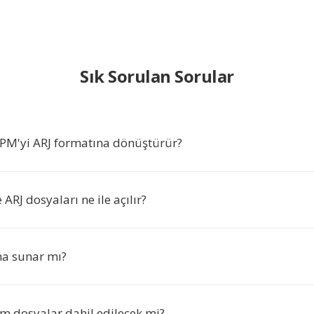
Sık Sorulan Sorular
RPM'yi ARJ formatına dönüştürür?
RJ dosyaları ne ile açılır?
ma sunar mı?
m dosyalar dahil edilecek mi?