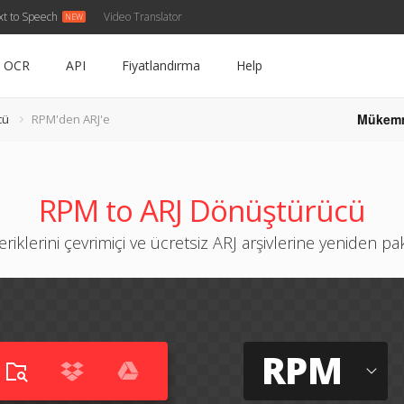
xt to Speech
Video Translator
OCR
API
Fiyatlandırma
Help
Mükem
cü
RPM'den ARJ'e
RPM to ARJ Dönüştürücü
riklerini çevrimiçi ve ücretsiz ARJ arşivlerine yeniden pa
RPM