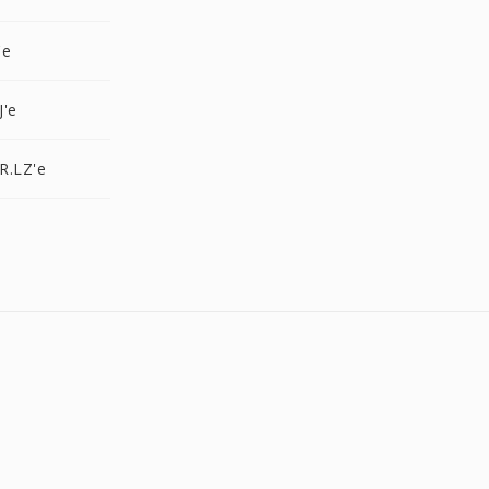
'e
J'e
R.LZ'e