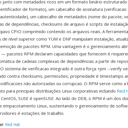
 junto com metadados ricos em um formato binário estruturado 
dentificador de formato), um cabecalho de assinatura (verificacao
 autenticidade), um cabecalho de metadados (nome do pacote, v
stas de dependências, checksums de arquivo é scripts de instalaçã
quivo CPIO comprimido contendo os arquivos reais. A ferrament
 de nível superior como YUM e DNF manipulam instalação, atuali
é remoção de pacotes RPM. Uma vantagem é o gerenciamento ab
 — pacotes RPM declaram capacidades que fornecem é requere
omática de cadeias complexas de dependências a partir de repos
O sistema de verificacao integrado é outra força: rpm --verify ver
alado contra checksums, permissões, propriedade é timestamps 
odificacoes não autorizadas ou corrupcao. O RPM serve como a
 para principais distribuições Linux corporativas incluindo
Red H
, CentOS, SUSE é openSUSE. Ao lado do DEB, o RPM é um dos do
e empacotamento Linux, sustentando o gerenciamento de softw
rvidores é estações de trabalho.
or
:
Red Hat