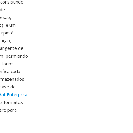
consistindo
 de
ersão,
o), e um
a rpm é
zação,
rangente de
m, permitindo
itorios
ifica cada
armazenados,
 base de
at Enterprise
is formatos
are para