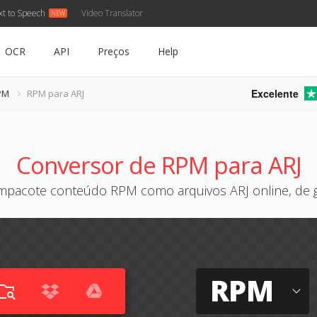
xt to Speech
Video Translator
OCR
API
Preços
Help
Excelente
PM
RPM para ARJ
Conversor de RPM para ARJ
pacote conteúdo RPM como arquivos ARJ online, de 
RPM