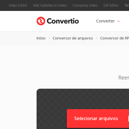
Video Editor
Add Subtitles to Video
Compress Video
GIF Editor
Te
Converter
Início
Conversor de arquivos
Conversor de R
Reem
Selecionar arquivos