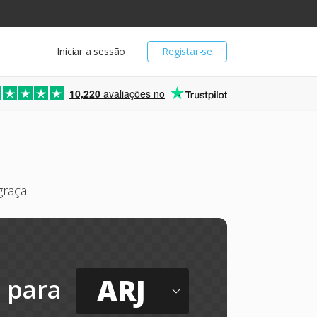
Iniciar a sessão
Registar-se
10,220
avaliações no
graça
ARJ
para