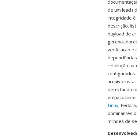
documentação
de um lead (i
integridade é
descrição, li
payload de ar
gerenciadores
verificacao 
dependências
resolução aut
configurados. 
arquivo inst
detectando m
empacotamento
Linux
, Fedora
dominantes d
milhões de se
Desenvolved