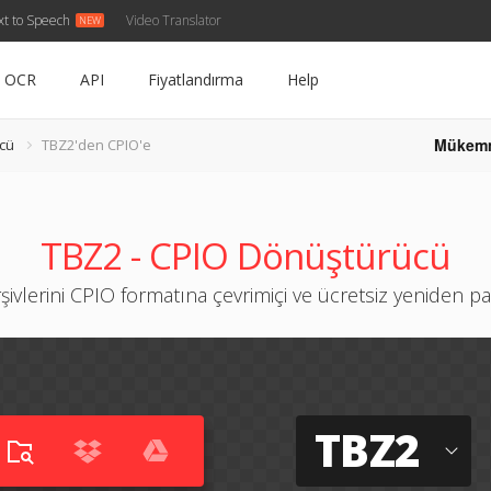
xt to Speech
Video Translator
OCR
API
Fiyatlandırma
Help
Mükem
cü
TBZ2'den CPIO'e
TBZ2 - CPIO Dönüştürücü
şivlerini CPIO formatına çevrimiçi ve ücretsiz yeniden pa
TBZ2