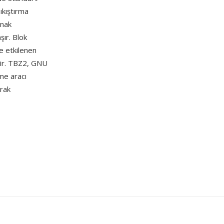
ıkıştırma
ynak
ır. Blok
ne etkilenen
ilir. TBZ2, GNU
me aracı
arak