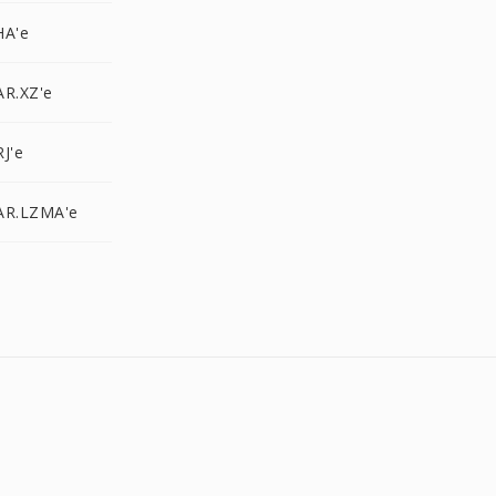
HA'e
AR.XZ'e
J'e
AR.LZMA'e