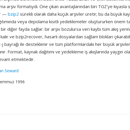
rma arşiv formatıydı. Öne çıkan avantajlarından biri TGZ'ye kıyasla s
ir —
bzip2
sürekli olarak daha küçük arşivler üretir; bu da büyük ka
ğıtımında veya depolama kısıtlı yedeklemeler oluştururken önem taş
 bir diğer fayda sağlar: bir arşiv bozulursa veri kaybı tüm akış yeri
rlı kalır ve bzip2recover, hasarlı dosyalardan sağlam blokları çıkarab
 -j bayrağı ile desteklenir ve tüm platformlardaki her büyük arşivle
ınır. Format, kaynak dağıtımı ve yedekleme iş akışlarında yaygın ol
devam etmektedir.
ian Seward
 Temmuz 1996