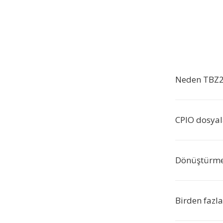
Neden TBZ2'
CPIO dosyala
Dönüştürme 
Birden fazl