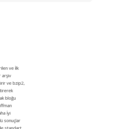
len ve i̇lk
 arşiv
irir ve bzip2,
tirerek
rak bloğu
uffman
a i̇yi
lü sonuçlar
de standart