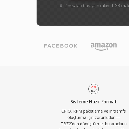
Dosyaları buraya bırakın. 1 GB m
Sisteme Hazır Format
CPIO, RPM paketleme ve initramfs
oluşturma için zorunludur —
TBZ2'den dönüştürme, bu araçların