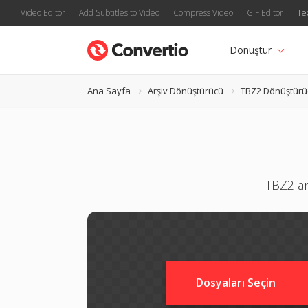
Video Editor
Add Subtitles to Video
Compress Video
GIF Editor
Te
Dönüştür
Ana Sayfa
Arşiv Dönüştürücü
TBZ2 Dönüştürü
TBZ2 ar
Dosyaları Seçin