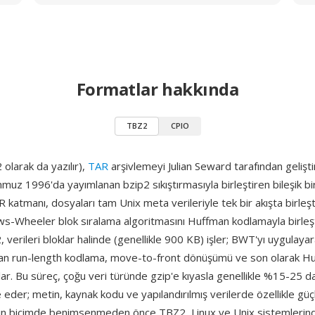
Formatlar hakkında
TBZ2
CPIO
 olarak da yazılır),
TAR
arşivlemeyi Julian Seward tarafından geliştiri
uz 1996'da yayımlanan bzip2 sıkıştırmasıyla birleştiren bileşik bir
R katmanı, dosyaları tam Unix meta verileriyle tek bir akışta birleşt
s-Wheeler blok sıralama algoritmasını Huffman kodlamayla birleş
p2, verileri bloklar halinde (genellikle 900 KB) işler; BWT'yı uygulaya
ndan run-length kodlama, move-to-front dönüşümü ve son olarak H
r. Bu süreç, çoğu veri türünde gzip'e kıyasla genellikle %15-25 dah
e eder; metin, kaynak kodu ve yapılandırılmış verilerde özellikle güç
gın biçimde benimsenmeden önce TBZ2, Linux ve Unix sistemlerin