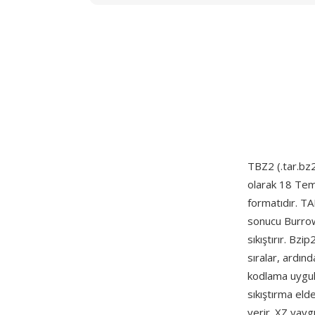
TBZ2 (.tar.bz2
olarak 18 Temm
formatıdır. TA
sonucu Burrow
sıkıştırır. Bzi
sıralar, ardı
kodlama uygula
sıkıştırma eld
verir. XZ yay