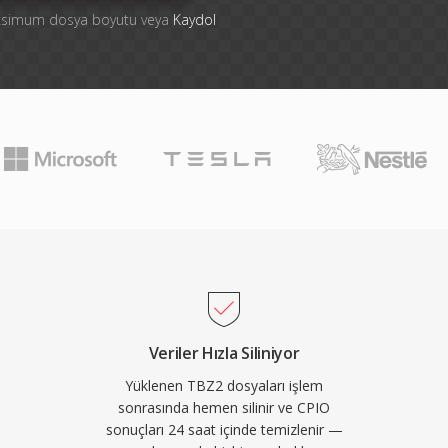
aksimum dosya boyutu veya
Kaydol
Veriler Hızla Siliniyor
Yüklenen TBZ2 dosyaları işlem
sonrasında hemen silinir ve CPIO
sonuçları 24 saat içinde temizlenir —