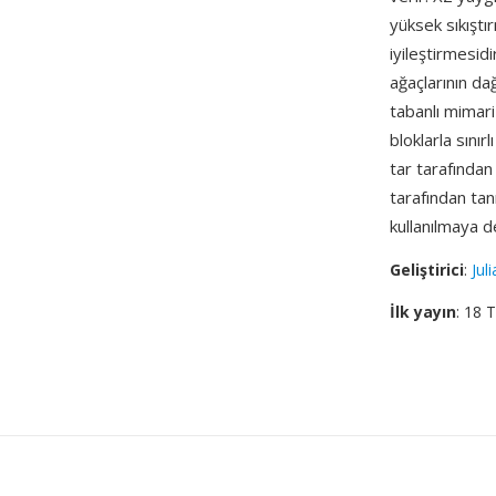
yüksek sıkıştı
iyileştirmesid
ağaçlarının da
tabanlı mimari
bloklarla sını
tar tarafından
tarafından tan
kullanılmaya 
Geliştirici
:
Jul
İlk yayın
: 18