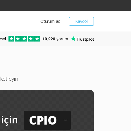
Oturum aç
Kaydol
mel
10,220
yorum
ketleyin
CPIO
için