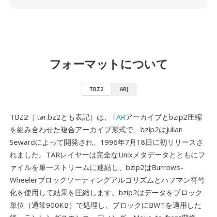
フォーマットについて
TBZ2
ARJ
TBZ2（.tar.bz2とも表記）は、
TAR
アーカイブとbzip2圧縮
を組み合わせた複合アーカイブ形式で、bzip2はJulian
Sewardによって開発され、1996年7月18日に初リリースさ
れました。TARレイヤーは完全なUnixメタデータとともにフ
ァイルを単一ストリームに連結し、bzip2はBurrows-
Wheelerブロックソーティングアルゴリズムとハフマン符号
化を使用して結果を圧縮します。bzip2はデータをブロック
単位（通常900KB）で処理し、ブロックにBWTを適用した