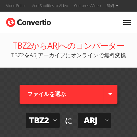
Video Editor
Add Subtitles to Video
Compress Video
詳細
TBZ2からARJへのコンバーター
TBZ2をARJアーカイブにオンラインで無料変換
ファイルを選ぶ
TBZ2
ARJ
に