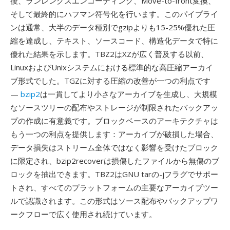
後、ランレングスエンコーディング、Move-to-front変換、
そして最終的にハフマン符号化を行います。このパイプライ
ンは通常、大半のデータ種別でgzipよりも15-25%優れた圧
縮を達成し、テキスト、ソースコード、構造化データで特に
優れた結果を示します。TBZ2はXZが広く普及する以前、
LinuxおよびUnixシステムにおける標準的な高圧縮アーカイ
ブ形式でした。TGZに対する圧縮の改善が一つの利点です
—
bzip2
は一貫してより小さなアーカイブを生成し、大規模
なソースツリーの配布やストレージが制限されたバックアッ
プの作成に有意義です。ブロックベースのアーキテクチャは
もう一つの利点を提供します：アーカイブが破損した場合、
データ損失はストリーム全体ではなく影響を受けたブロック
に限定され、bzip2recoverは損傷したファイルから無傷のブ
ロックを抽出できます。TBZ2はGNU tarの-jフラグでサポー
トされ、すべてのプラットフォームの主要なアーカイブツー
ルで認識されます。この形式はソース配布やバックアップワ
ークフローで広く使用され続けています。