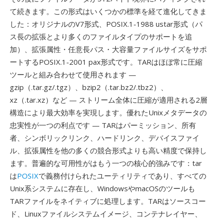
て続きます。この形式はいくつかの標準を経て進化してきま
した：オリジナルのV7形式、POSIX.1-1988 ustar形式（パ
ス長の拡張とより多くのファイルタイプのサポートを追
加）、拡張属性・任意長パス・大容量ファイルサイズをサポ
ートするPOSIX.1-2001 pax形式です。TARはほぼ常に圧縮
ツールと組み合わせて使用されます —
gzip（.tar.gz/.tgz）、bzip2（.tar.bz2/.tbz2）、
xz（.tar.xz）など — ストリーム全体に圧縮が適用される2層
構造により最大効率を実現します。優れたUnixメタデータの
忠実性が一つの利点です — TARはパーミッション、所有
者、シンボリックリンク、ハードリンク、デバイスファイ
ル、拡張属性を他の多くの競合形式よりも高い精度で保持し
ます。普遍的な可用性がはもう一つの核心的強みです：tar
は
POSIX
で義務付けられたユーティリティであり、すべての
Unix系システムに存在し、WindowsやmacOSのツールも
TARファイルをネイティブに処理します。TARはソースコー
ド、Linuxファイルシステムイメージ、コンテナレイヤー、